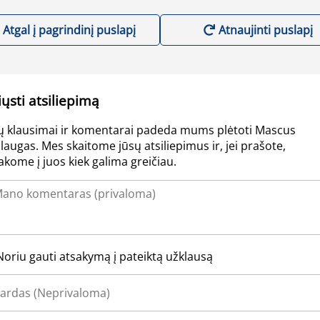
Atgal į pagrindinį puslapį
Atnaujinti puslapį
iųsti atsiliepimą
ų klausimai ir komentarai padeda mums plėtoti Mascus
laugas. Mes skaitome jūsų atsiliepimus ir, jei prašote,
akome į juos kiek galima greičiau.
Noriu gauti atsakymą į pateiktą užklausą