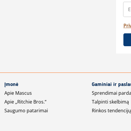
Pri
Įmonė
Gaminiai ir pasl
Apie Mascus
Sprendimai pard
Apie „Ritchie Bros.“
Talpinti skelbimą
Saugumo patarimai
Rinkos tendencijų