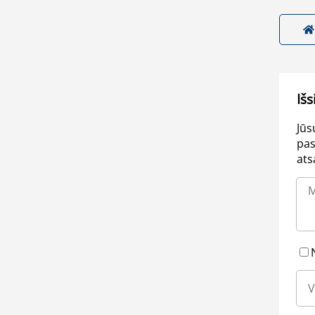
Išs
Jūs
pas
ats