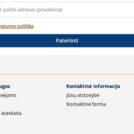
vatumo politika
Patvirtinti
augos
Kontaktinė informacija
avėjams
Jūsų atstovybė
Kontaktinė forma
 ataskaita