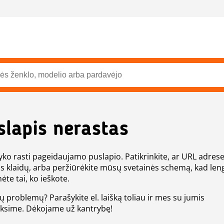
slapis nerastas
ko rasti pageidaujamo puslapio. Patikrinkite, ar URL adres
s klaidų, arba peržiūrėkite mūsų svetainės schemą, kad len
ėte tai, ko ieškote.
tų problemų? Parašykite el. laišką toliau ir mes su jumis
eksime. Dėkojame už kantrybę!