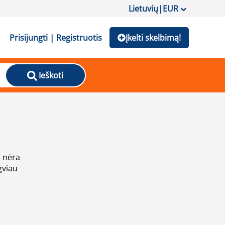
Lietuvių
|
EUR
Prisijungti | Registruotis
Įkelti skelbimą!
Ieškoti
e nėra
gviau