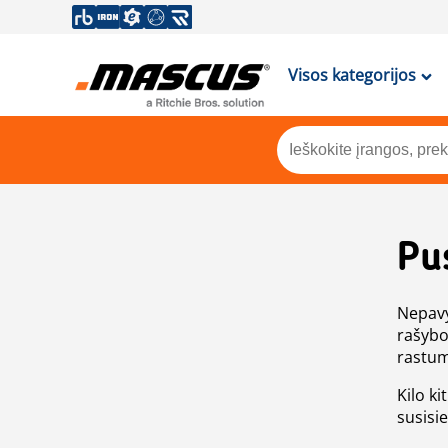
Visos kategorijos
Pu
Nepavy
rašybo
rastum
Kilo ki
susisi