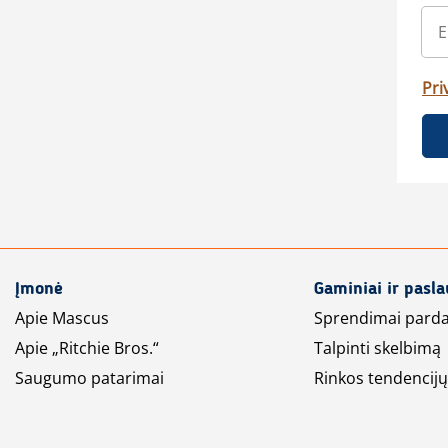
Pri
Įmonė
Gaminiai ir pasl
Apie Mascus
Sprendimai pard
Apie „Ritchie Bros.“
Talpinti skelbimą
Saugumo patarimai
Rinkos tendencijų