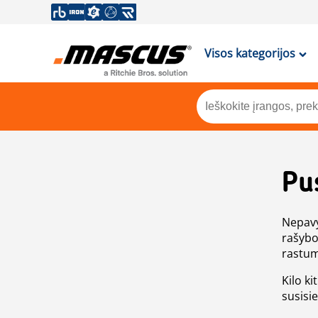
Visos kategorijos
Pu
Nepavy
rašybo
rastum
Kilo ki
susisi