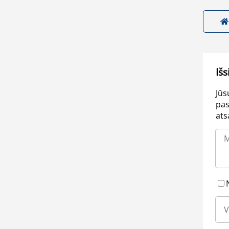
Išs
Jūs
pas
ats