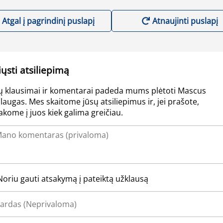
Atgal į pagrindinį puslapį
Atnaujinti puslapį
iųsti atsiliepimą
ų klausimai ir komentarai padeda mums plėtoti Mascus
laugas. Mes skaitome jūsų atsiliepimus ir, jei prašote,
akome į juos kiek galima greičiau.
Noriu gauti atsakymą į pateiktą užklausą