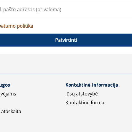
vatumo politika
Patvirtinti
augos
Kontaktinė informacija
avėjams
Jūsų atstovybė
Kontaktinė forma
 ataskaita