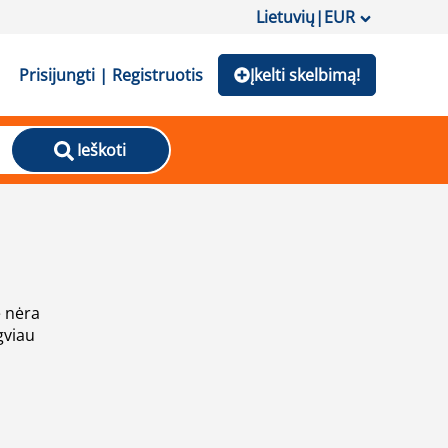
Lietuvių
|
EUR
Prisijungti | Registruotis
Įkelti skelbimą!
Ieškoti
e nėra
gviau