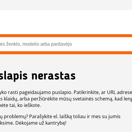
slapis nerastas
ko rasti pageidaujamo puslapio. Patikrinkite, ar URL adres
s klaidų, arba peržiūrėkite mūsų svetainės schemą, kad len
ėte tai, ko ieškote.
tų problemų? Parašykite el. laišką toliau ir mes su jumis
eksime. Dėkojame už kantrybę!