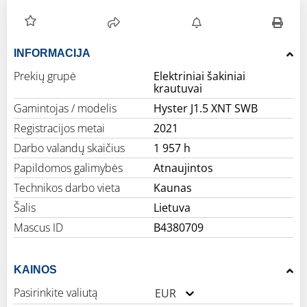
INFORMACIJA
Prekių grupė
Elektriniai šakiniai
krautuvai
Gamintojas / modelis
Hyster J1.5 XNT SWB
Registracijos metai
2021
Darbo valandų skaičius
1 957 h
Papildomos galimybės
Atnaujintos
Technikos darbo vieta
Kaunas
Šalis
Lietuva
Mascus ID
B4380709
KAINOS
Pasirinkite valiutą
EUR