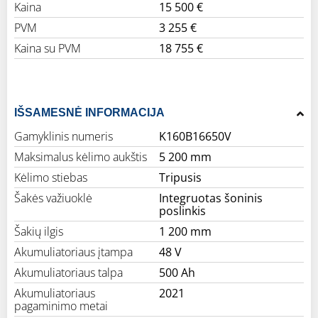
Kaina
15 500 €
PVM
3 255 €
Kaina su PVM
18 755 €
IŠSAMESNĖ INFORMACIJA
Gamyklinis numeris
K160B16650V
Maksimalus kėlimo aukštis
5 200 mm
Kėlimo stiebas
Tripusis
Šakės važiuoklė
Integruotas šoninis
poslinkis
Šakių ilgis
1 200 mm
Akumuliatoriaus įtampa
48 V
Akumuliatoriaus talpa
500 Ah
Akumuliatoriaus
2021
pagaminimo metai