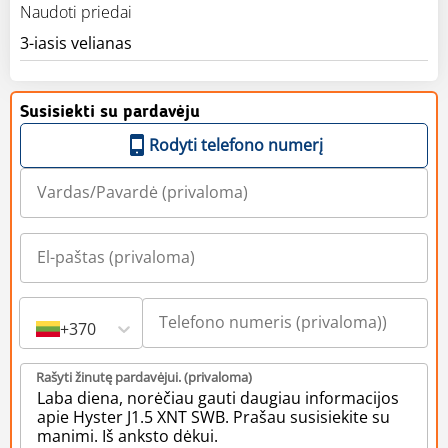
Naudoti priedai
3-iasis velianas
Susisiekti su pardavėju
Rodyti telefono numerį
+370
Rašyti žinutę pardavėjui. (privaloma)