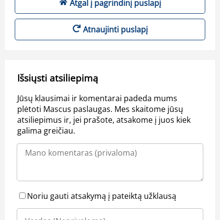
Atgal į pagrindinį puslapį
Atnaujinti puslapį
Išsiųsti atsiliepimą
Jūsų klausimai ir komentarai padeda mums
plėtoti Mascus paslaugas. Mes skaitome jūsų
atsiliepimus ir, jei prašote, atsakome į juos kiek
galima greičiau.
Noriu gauti atsakymą į pateiktą užklausą