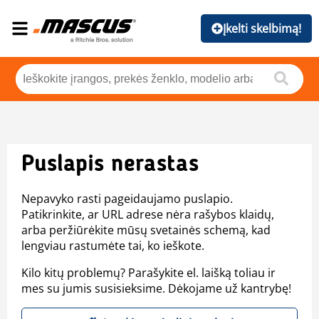
Įkelti skelbimą!
Puslapis nerastas
Nepavyko rasti pageidaujamo puslapio.
Patikrinkite, ar URL adrese nėra rašybos klaidų,
arba peržiūrėkite mūsų svetainės schemą, kad
lengviau rastumėte tai, ko ieškote.
Kilo kitų problemų? Parašykite el. laišką toliau ir
mes su jumis susisieksime. Dėkojame už kantrybę!