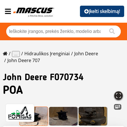
Įkelti skelbimą!
Hidraulikos Įrenginiai
John Deere
...
John Deere 707
John Deere
F070734
POA
3