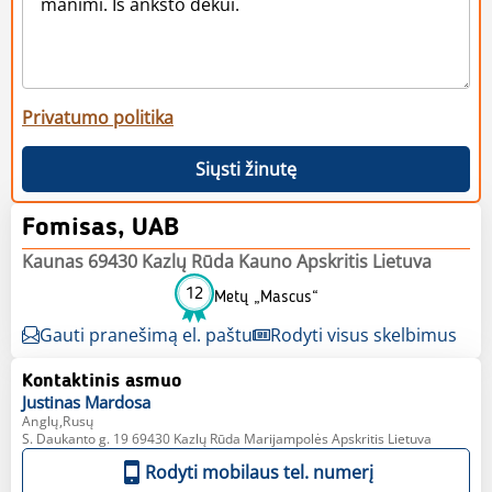
Privatumo politika
Siųsti žinutę
Fomisas, UAB
Kaunas 69430 Kazlų Rūda Kauno Apskritis Lietuva
12
Metų „Mascus“
Gauti pranešimą el. paštu
Rodyti visus skelbimus
Kontaktinis asmuo
Justinas
Mardosa
Anglų,Rusų
S. Daukanto g. 19 69430 Kazlų Rūda Marijampolės Apskritis Lietuva
Rodyti mobilaus tel. numerį