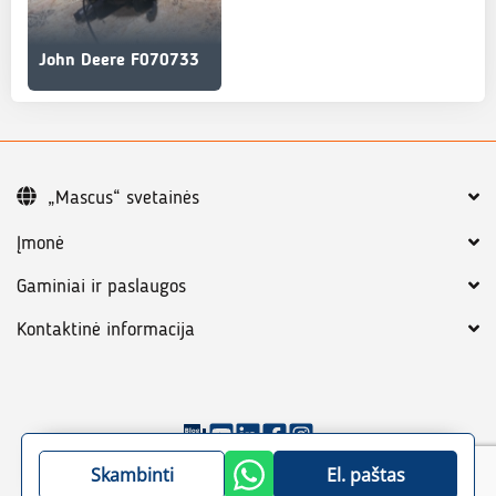
John Deere F070733
„Mascus“ svetainės
Įmonė
Gaminiai ir paslaugos
Kontaktinė informacija
©
2026
„Mascus“
Bendrosios sąlygos
Skambinti
El. paštas