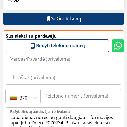
Sužinoti kainą
Susisiekti su pardavėju
Rodyti telefono numerį
+370
Rašyti žinutę pardavėjui. (privaloma)