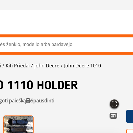
i
Kiti Priedai
John Deere
John Deere 1010
0 1110 HOLDER
goti paiešką
Spausdinti
1