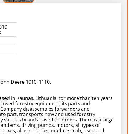
010
R
John Deere 1010, 1110.
ased in Kaunas, Lithuania, for more than ten years
d used forestry equipment, its parts and
. Company disassembles forwarders and
nto part, transports new and used forestry
 various brands based on orders. There is a large
 tandems, driving pumps, motors, all types of
rboxes, all electronics, modules, cab, used and