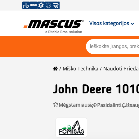
Visos kategorijos
Miško Technika
Naudoti Prieda
John Deere
101
Mėgstamiausi
Pasidalinti
Išsau