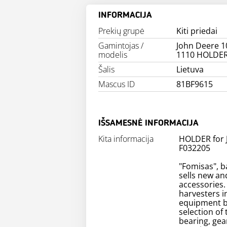
INFORMACIJA
Prekių grupė
Kiti priedai
Gamintojas /
John Deere 1
modelis
1110 HOLDE
Šalis
Lietuva
Mascus ID
81BF9615
IŠSAMESNĖ INFORMACIJA
Kita informacija
HOLDER for 
F032205
"Fomisas", b
sells new an
accessories
harvesters i
equipment by
selection of
bearing, gea