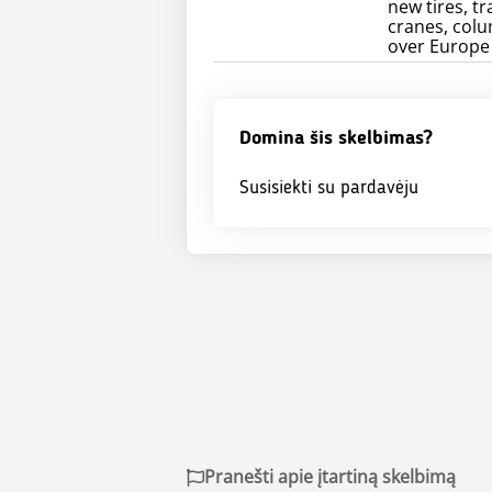
new tires, t
cranes, colum
over Europe
Domina šis skelbimas?
Susisiekti su pardavėju
Pranešti apie įtartiną skelbimą