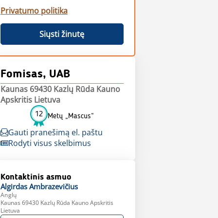
Privatumo politika
Siųsti žinutę
Fomisas, UAB
Kaunas 69430 Kazlų Rūda Kauno
Apskritis Lietuva
12
Metų „Mascus“
Gauti pranešimą el. paštu
Rodyti visus skelbimus
Kontaktinis asmuo
Algirdas
Ambrazevičius
Anglų
Kaunas 69430 Kazlų Rūda Kauno Apskritis
Lietuva