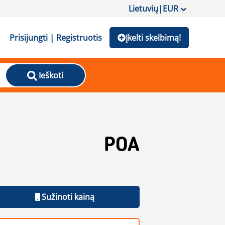
Lietuvių
|
EUR
Prisijungti | Registruotis
Įkelti skelbimą!
Ieškoti
POA
Sužinoti kainą