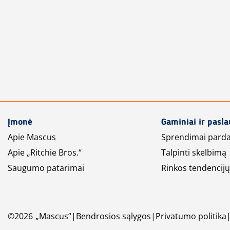
Įmonė
Gaminiai ir pasl
Apie Mascus
Sprendimai pard
Apie „Ritchie Bros.“
Talpinti skelbimą
Saugumo patarimai
Rinkos tendencijų
©
2026
„Mascus“
Bendrosios sąlygos
Privatumo politika