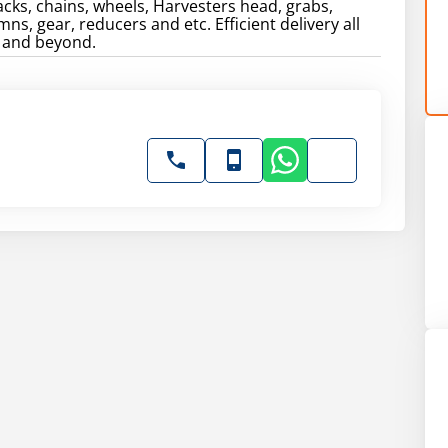
racks, chains, wheels, Harvesters head, grabs,
ns, gear, reducers and etc. Efficient delivery all
 and beyond.