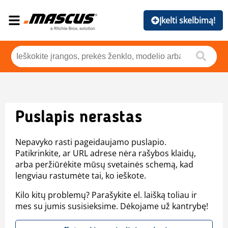
Įkelti skelbimą!
Puslapis nerastas
Nepavyko rasti pageidaujamo puslapio.
Patikrinkite, ar URL adrese nėra rašybos klaidų,
arba peržiūrėkite mūsų svetainės schemą, kad
lengviau rastumėte tai, ko ieškote.
Kilo kitų problemų? Parašykite el. laišką toliau ir
mes su jumis susisieksime. Dėkojame už kantrybę!