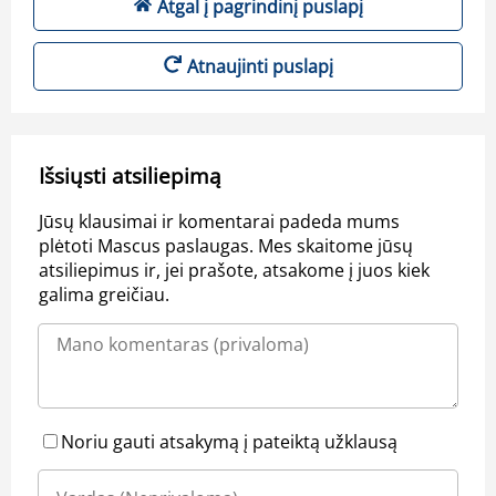
Atgal į pagrindinį puslapį
Atnaujinti puslapį
Išsiųsti atsiliepimą
Jūsų klausimai ir komentarai padeda mums
plėtoti Mascus paslaugas. Mes skaitome jūsų
atsiliepimus ir, jei prašote, atsakome į juos kiek
galima greičiau.
Noriu gauti atsakymą į pateiktą užklausą