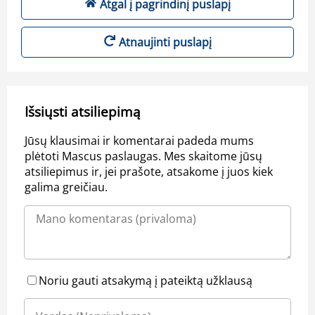
Atgal į pagrindinį puslapį
Atnaujinti puslapį
Išsiųsti atsiliepimą
Jūsų klausimai ir komentarai padeda mums
plėtoti Mascus paslaugas. Mes skaitome jūsų
atsiliepimus ir, jei prašote, atsakome į juos kiek
galima greičiau.
Noriu gauti atsakymą į pateiktą užklausą