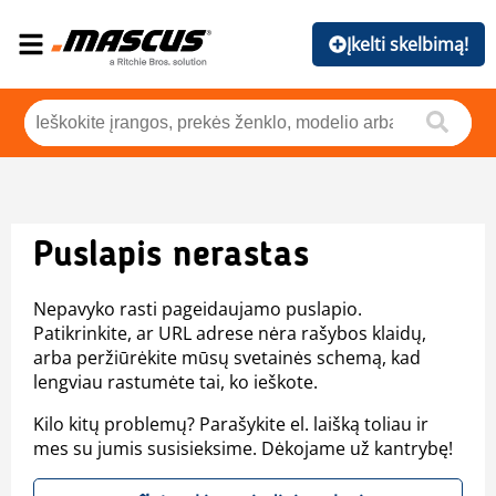
Įkelti skelbimą!
Puslapis nerastas
Nepavyko rasti pageidaujamo puslapio.
Patikrinkite, ar URL adrese nėra rašybos klaidų,
arba peržiūrėkite mūsų svetainės schemą, kad
lengviau rastumėte tai, ko ieškote.
Kilo kitų problemų? Parašykite el. laišką toliau ir
mes su jumis susisieksime. Dėkojame už kantrybę!