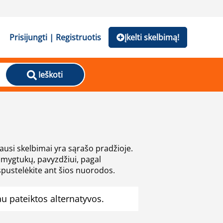
Prisijungti | Registruotis
Įkelti skelbimą!
Ieškoti
usi skelbimai yra sąrašo pradžioje.
 spustelėkite ant šios nuorodos.
 pateiktos alternatyvos.