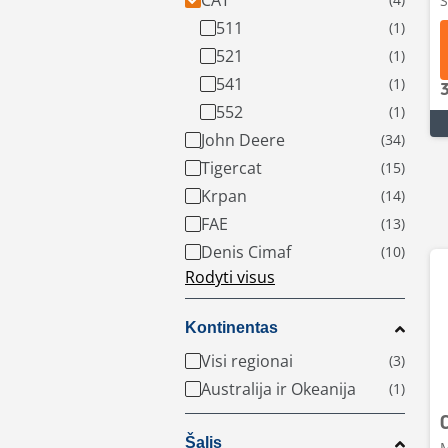
CAT
S
511
521
541
552
John Deere
Tigercat
Krpan
FAE
Denis Cimaf
Rodyti visus
Kontinentas
Visi regionai
Australija ir Okeanija
Šalis
M