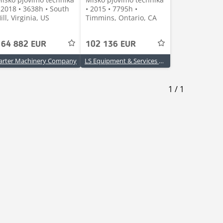
 2018 • 3638h • South
• 2015 • 7795h •
ill, Virginia, US
Timmins, Ontario, CA
164 882 EUR
102 136 EUR
arter Machinery Company
LS Equipment & Services Ltd.
1
/
1