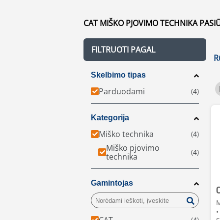
CAT MIŠKO PJOVIMO TECHNIKA PASIŪ
FILTRUOTI PAGAL
R
Skelbimo tipas
Parduodami
Kategorija
Miško technika
Miško pjovimo
technika
Gamintojas
M
•