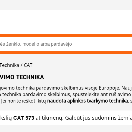
Technika
CAT
VIMO TECHNIKA
jovimo technika pardavimo skelbimus visoje Europoje. Nauja
s, spustelėkite ant rūšiavimo mygtukų, pavyzdžiui, pagal
Jei norite ieškoti kitų
naudota aplinkos tvarkymo technika
,
kslių
atitikmenų. Galbūt jus sudomins žemiau
CAT 573