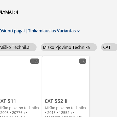
LYMAI : 4
ūšiuoti pagal
|
Tinkamiausias Variantas
Miško Technika
Miško Pjovimo Technika
CAT
55
6
CAT 511
CAT 552 II
iško pjovimo technika
Miško pjovimo technika
 2008 • 20776h •
• 2015 • 12552h •