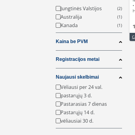
•
Jungtinės Valstijos
H
Australija
Kanada
C
Kaina be PVM
Registracijos metai
Naujausi skelbimai
Vėliausi per 24 val.
pastarųjų 3 d.
Pastarasias 7 dienas
Pastarųjų 14 d.
vėliausiai 30 d.