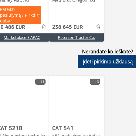
tanley Flat, AU
Medford, Oregon, US
Pateikti
pasiūlymą / Pirkti
dabar
30 486 EUR
238 645 EUR
Marketplace-E APAC
Peterson Tractor Co.
Nerandate ko ieškote?
Įdėti pirkimo užklausą
11
10
CAT 521B
CAT 541
iško pjovimo technika
Miško pjovimo technika