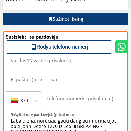
Sužinoti kainą
Susisiekti su pardavėju
Rodyti telefono numerį
+370
Rašyti žinutę pardavėjui. (privaloma)