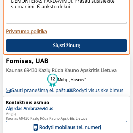
Privatumo politika
Siųsti žinutę
Fomisas, UAB
Kaunas 69430 Kazlų Rūda Kauno Apskritis Lietuva
12
Metų „Mascus“
Gauti pranešimą el. paštu
Rodyti visus skelbimus
Kontaktinis asmuo
Algirdas
Ambrazevičius
Anglų
Kaunas 69430 Kazlų Rūda Kauno Apskritis Lietuva
Rodyti mobilaus tel. numerį