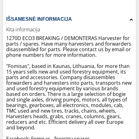
IŠSAMESNĖ INFORMACIJA
Kita informacija
1270D ECO3 BREAKING / DEMONTERAS Harvester for
parts / spares. Have many harvesters and forwarders
disassembled for parts. Please contact us by email or
phone numbers for more information.
"Fomisas", based in Kaunas, Lithuania, for more than
15 years sells new and used forestry equipment, its
parts and accessories. Company disassembles
forwarders and harvesters into parts, transports new
and used forestry equipment by various brands
based on orders. There is a large selection of bogie
and single axles, driving pumps, motors, all types of
bearings, gearboxes, all electronics, modules, cab,
TMC used and new tires, tracks, chains, wheels,
Harvesters heads, grabs, cranes, columns, gears,
reducers and etc. Efficient delivery all over Europe
and beyond.
Facebook: Fomisas - forestry spares