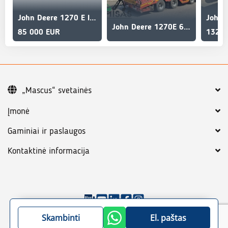
John Deere 1270 E IT 4
John 
John Deere 1270E 6W DEMONTERAS / BREAKING / SPARE PARTS
85 000 EUR
132 5
„Mascus“ svetainės
Įmonė
Gaminiai ir paslaugos
Kontaktinė informacija
©
2026
„Mascus“
Bendrosios sąlygos
Skambinti
El. paštas