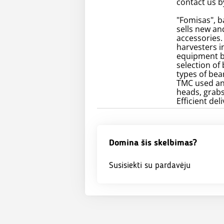
contact us 
"Fomisas", b
sells new an
accessories
harvesters i
equipment by
selection of
types of bea
TMC used and
heads, grabs
Efficient de
Domina šis skelbimas?
Susisiekti su pardavėju