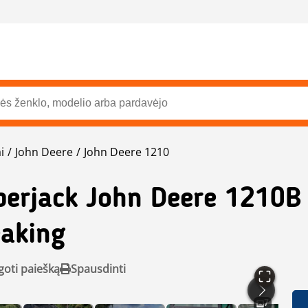
i
John Deere
John Deere 1210
berjack John Deere 1210B
aking
goti paiešką
Spausdinti
7