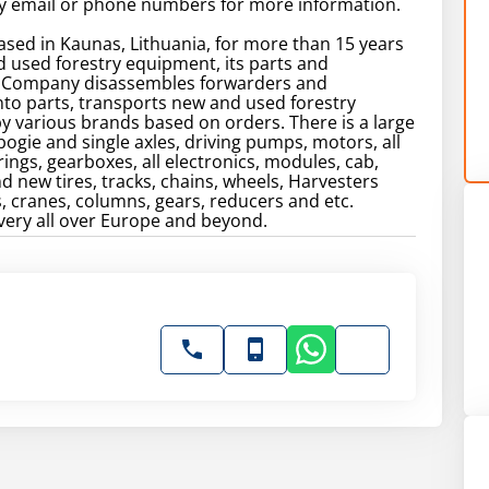
by email or phone numbers for more information.
ased in Kaunas, Lithuania, for more than 15 years
d used forestry equipment, its parts and
. Company disassembles forwarders and
nto parts, transports new and used forestry
 various brands based on orders. There is a large
 bogie and single axles, driving pumps, motors, all
rings, gearboxes, all electronics, modules, cab,
 new tires, tracks, chains, wheels, Harvesters
, cranes, columns, gears, reducers and etc.
livery all over Europe and beyond.