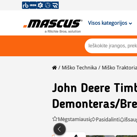
Visos kategorijos
Miško Technika
Miško Traktoria
John Deere
Tim
Demonteras/Bre
Mėgstamiausi
Pasidalinti
Išsau