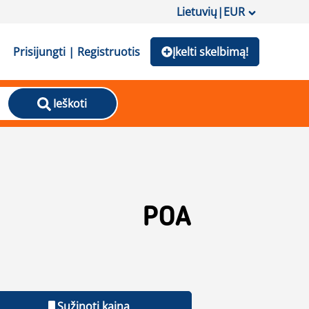
Lietuvių
|
EUR
Prisijungti | Registruotis
Įkelti skelbimą!
Ieškoti
POA
Sužinoti kainą