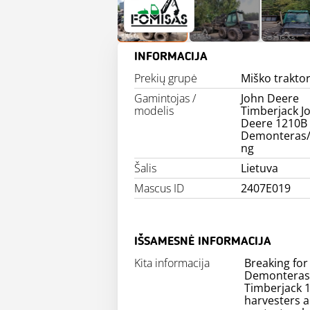
INFORMACIJA
Prekių grupė
Miško traktor
Gamintojas /
John Deere
modelis
Timberjack J
Deere 1210B
Demonteras/
ng
Šalis
Lietuva
Mascus ID
2407E019
IŠSAMESNĖ INFORMACIJA
Kita informacija
Breaking for
Demonteras
Timberjack 1
harvesters a