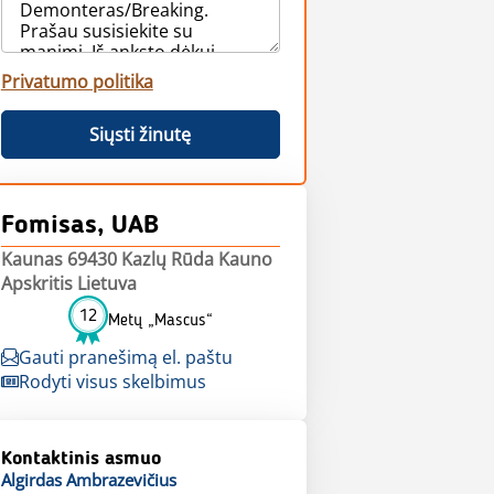
Privatumo politika
Siųsti žinutę
Fomisas, UAB
Kaunas 69430 Kazlų Rūda Kauno
Apskritis Lietuva
12
Metų „Mascus“
Gauti pranešimą el. paštu
Rodyti visus skelbimus
Kontaktinis asmuo
Algirdas
Ambrazevičius