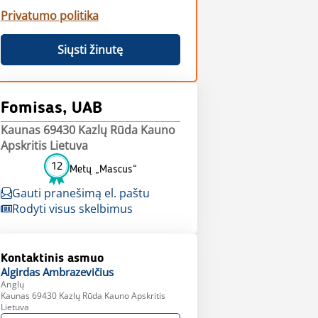
Privatumo politika
Siųsti žinutę
Fomisas, UAB
Kaunas 69430 Kazlų Rūda Kauno
Apskritis Lietuva
12
Metų „Mascus“
Gauti pranešimą el. paštu
Rodyti visus skelbimus
Kontaktinis asmuo
Algirdas
Ambrazevičius
Anglų
Kaunas 69430 Kazlų Rūda Kauno Apskritis
Lietuva