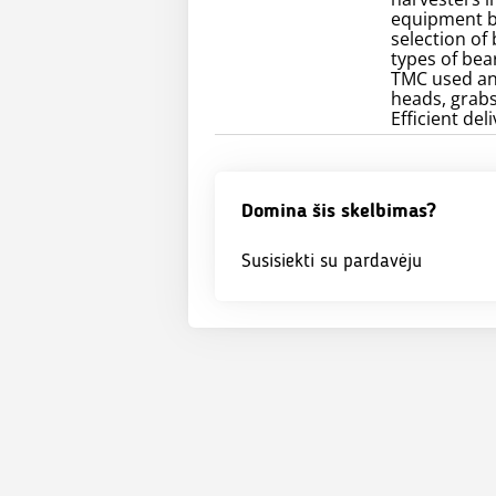
equipment by
selection of
types of bea
TMC used and
heads, grabs
Efficient de
Domina šis skelbimas?
Susisiekti su pardavėju