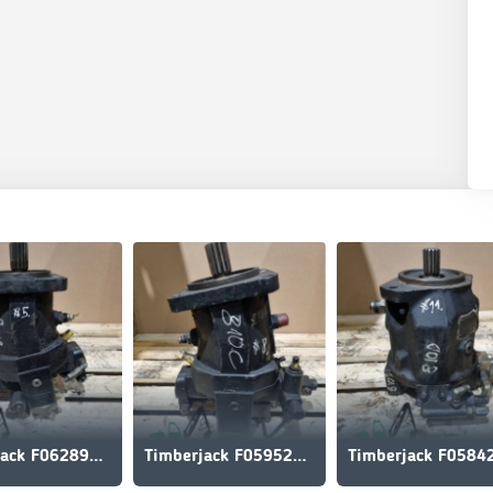
Timberjack F062899 F070730 810D Hydraulic Drive Motor
Timberjack F059525 810C Hydraulic Motor