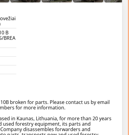
ovežiai
)
10 B
S/BREA
10B broken for parts. Please contact us by email
mbers for more information.
ased in Kaunas, Lithuania, for more than 20 years
d used forestry equipment, its parts and
. Company disassembles forwarders and
nto parts, transports new and used forestry