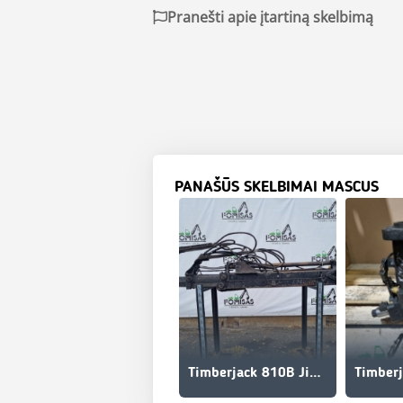
Pranešti apie įtartiną skelbimą
PANAŠŪS SKELBIMAI MASCUS
Timberjack 810B Jib Boom with Telescope