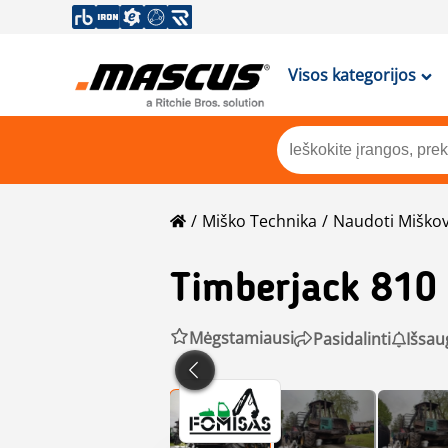
Visos kategorijos
Miško Technika
Naudoti Miškove
Timberjack
810
Mėgstamiausi
Pasidalinti
Išsau