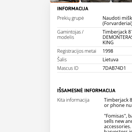
INFORMACIJA
Prekių grupė
Naudoti mišk
(Forvarderiai
Gamintojas /
Timberjack 8
modelis
DEMONTERA
KING
Registracijos metai
1998
Šalis
Lietuva
Mascus ID
7DAB74D1
IŠSAMESNĖ INFORMACIJA
Kita informacija
Timberjack 8
or phone nu
"Fomisas", b
sells new an
accessories
harvesters i