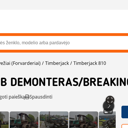
žiai (Forvarderiai)
Timberjack
Timberjack 810
 B DEMONTERAS/BREAKIN
goti paiešką
Spausdinti
10