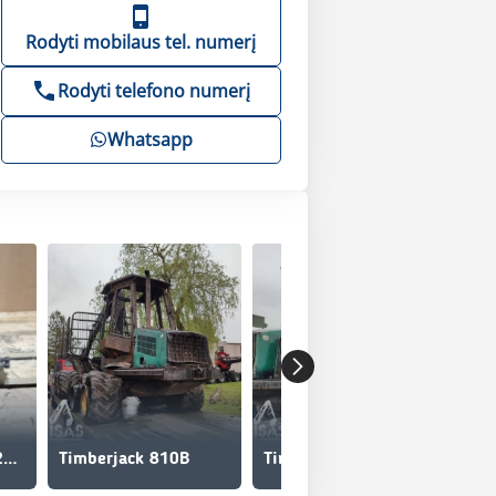
Rodyti mobilaus tel. numerį
Rodyti telefono numerį
Whatsapp
Timberjack F058423 PG201567 810D Hydraulic Pump
Timberjack 810B
Timberjack 810 B
Tim