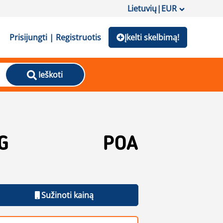
Lietuvių
|
EUR
Prisijungti | Registruotis
Įkelti skelbimą!
Ieškoti
G
POA
Sužinoti kainą