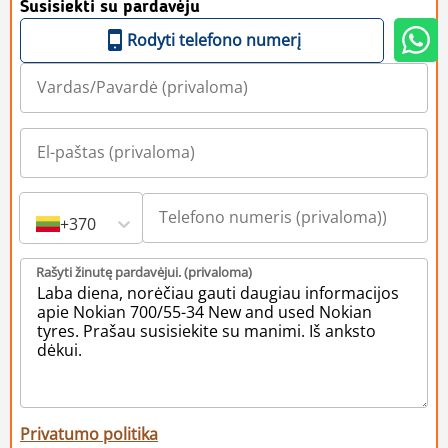
Susisiekti su pardavėju
Rodyti telefono numerį
+370
Rašyti žinutę pardavėjui. (privaloma)
Privatumo politika