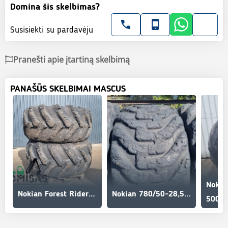
Domina šis skelbimas?
Susisiekti su pardavėju
Pranešti apie įtartiną skelbimą
PANAŠŪS SKELBIMAI MASCUS
Nokian Forest Rider 710/55-34
Nokian 780/50-28,5 Forest King F2
500 E