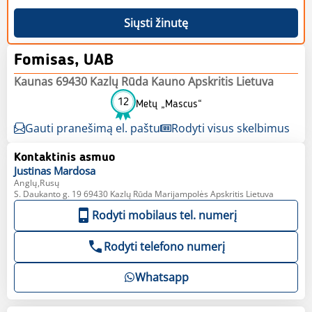
Siųsti žinutę
Fomisas, UAB
Kaunas 69430 Kazlų Rūda Kauno Apskritis Lietuva
12
Metų „Mascus“
Gauti pranešimą el. paštu
Rodyti visus skelbimus
Kontaktinis asmuo
Justinas
Mardosa
Anglų,Rusų
S. Daukanto g. 19 69430 Kazlų Rūda Marijampolės Apskritis Lietuva
Rodyti mobilaus tel. numerį
Rodyti telefono numerį
Whatsapp