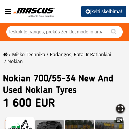
Įkelti skelbimą!
Miško Technika
Padangos, Ratai Ir Ratlankiai
Nokian
Nokian
700/55-34 New And
Used Nokian Tyres
1 600 EUR
4