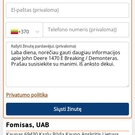
+370
Rašyti žinutę pardavėjui. (privaloma)
Privatumo politika
Siųsti žinutę
Fomisas, UAB
Kaunas 69430 Kazlų Rūda Kauno Apskritis Lietuva