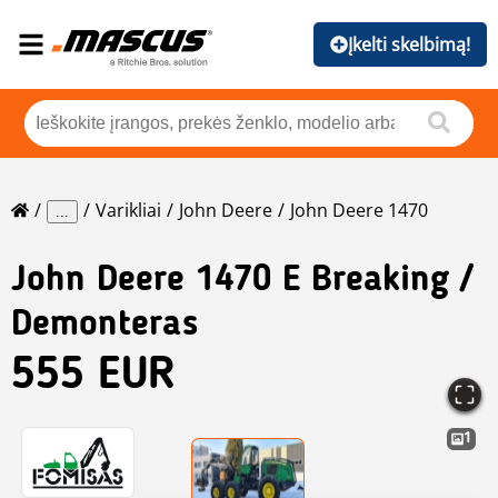
Įkelti skelbimą!
Varikliai
John Deere
John Deere 1470
...
John Deere
1470 E Breaking /
Demonteras
555 EUR
1