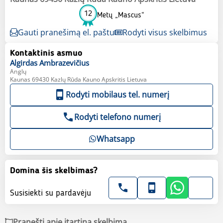
12
Metų „Mascus“
Gauti pranešimą el. paštu
Rodyti visus skelbimus
Kontaktinis asmuo
Algirdas
Ambrazevičius
Anglų
Kaunas 69430 Kazlų Rūda Kauno Apskritis Lietuva
Rodyti mobilaus tel. numerį
Rodyti telefono numerį
Whatsapp
Domina šis skelbimas?
Susisiekti su pardavėju
Pranešti apie įtartiną skelbimą