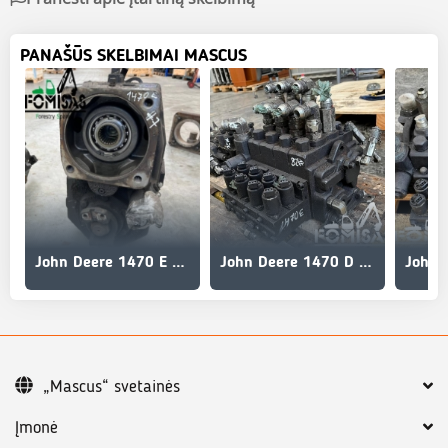
PANAŠŪS SKELBIMAI MASCUS
John Deere 1470 E Gearbox LOK140/1 F065549 / F688782
John Deere 1470 D 1470 E valve block F062538 F063302 F066701
„Mascus“ svetainės
Įmonė