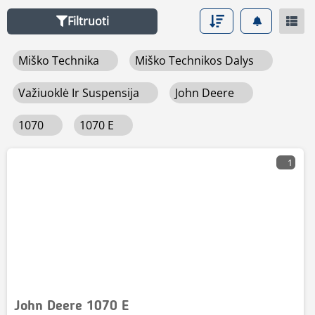
parametrus, todėl galėsite lengvai palyginti John Deere
Filtruoti
1070 e specifikacijas ir priimti pagrįstą sprendimą.
Mascus palengvina paiešką – greitai pasieksite būtent tą
Miško Technika
Miško Technikos Dalys
John Deere 1070 e, kurio ieškote.
Važiuoklė Ir Suspensija
John Deere
1070
1070 E
1
John Deere 1070 E