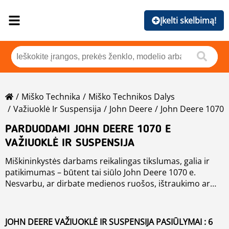
Įkelti skelbimą!
Miško Technika
Miško Technikos Dalys
Važiuoklė Ir Suspensija
John Deere
John Deere 1070
PARDUODAMI JOHN DEERE 1070 E
VAŽIUOKLĖ IR SUSPENSIJA
Miškininkystės darbams reikalingas tikslumas, galia ir
patikimumas – būtent tai siūlo John Deere 1070 e.
Nesvarbu, ar dirbate medienos ruošos, ištraukimo ar
vietoje atliekamo apdorojimo srityje, Mascus padės Jums
Mūsų platformoje pateikiami tiek nauji, tiek naudoti John
rasti tinkamą John Deere 1070 evažiuoklė ir suspensija,
Deere 1070 e įrenginiai iš patikimų pardavėjų visoje ir
kuris atitiks Jūsų kasdienės veiklos poreikius.
kitose pasaulio šalyse. Kiekviename skelbime rasite
JOHN DEERE VAŽIUOKLĖ IR SUSPENSIJA PASIŪLYMAI : 6
išsamią techninę informaciją, nuotraukas ir svarbiausius