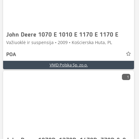
John Deere 1070 E 1010 E 1170 E 1170 E
Važiuoklė ir suspensija • 2009 • Kościerska Huta, PL
POA
VMD Polska Sp. zo.o.
1