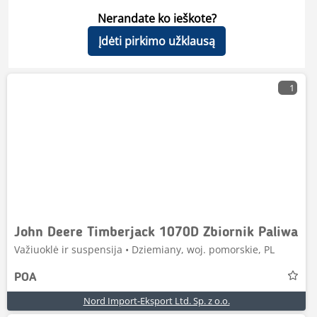
Nerandate ko ieškote?
Įdėti pirkimo užklausą
1
John Deere Timberjack 1070D Zbiornik Paliwa
Važiuoklė ir suspensija • Dziemiany, woj. pomorskie, PL
POA
Nord Import-Eksport Ltd. Sp. z o.o.