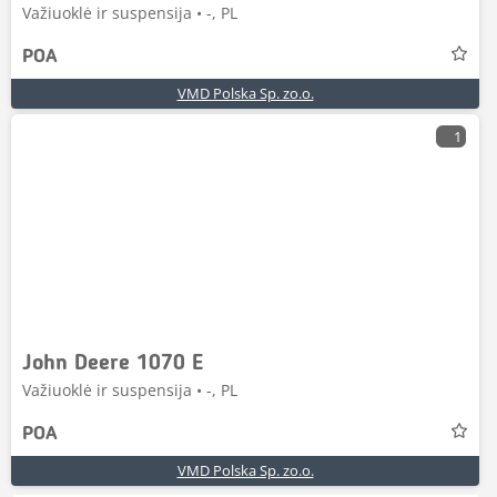
Važiuoklė ir suspensija • -, PL
POA
VMD Polska Sp. zo.o.
1
John Deere 1070 E
Važiuoklė ir suspensija • -, PL
POA
VMD Polska Sp. zo.o.