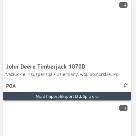
4
John Deere Timberjack 1070D
Važiuoklė ir suspensija • Dziemiany, woj. pomorskie, PL
POA
Nord Import-Eksport Ltd. Sp. z o.o.
1