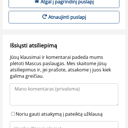
Atgal į pagrindinį puslapį
Atnaujinti puslapį
Išsiųsti atsiliepimą
Jūsų klausimai ir komentarai padeda mums
plėtoti Mascus paslaugas. Mes skaitome jūsų
atsiliepimus ir, jei prašote, atsakome į juos kiek
galima greičiau.
Noriu gauti atsakymą į pateiktą užklausą