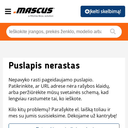
Įkelti skelbimą!
Puslapis nerastas
Nepavyko rasti pageidaujamo puslapio.
Patikrinkite, ar URL adrese nėra rašybos klaidų,
arba peržiūrėkite mūsų svetainės schemą, kad
lengviau rastumėte tai, ko ieškote.
Kilo kitų problemų? Parašykite el. laišką toliau ir
mes su jumis susisieksime. Dėkojame už kantrybę!