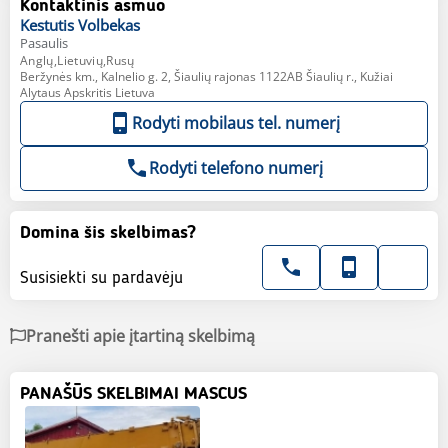
Kontaktinis asmuo
Kestutis
Volbekas
Pasaulis
Anglų,Lietuvių,Rusų
Beržynės km., Kalnelio g. 2, Šiaulių rajonas 1122AB Šiaulių r., Kužiai
Alytaus Apskritis Lietuva
Rodyti mobilaus tel. numerį
Rodyti telefono numerį
Domina šis skelbimas?
Susisiekti su pardavėju
Pranešti apie įtartiną skelbimą
PANAŠŪS SKELBIMAI MASCUS