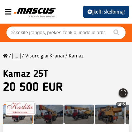
Įkelti skelbimą!
Visureigiai Kranai
Kamaz
...
Kamaz
25T
20 500 EUR
15