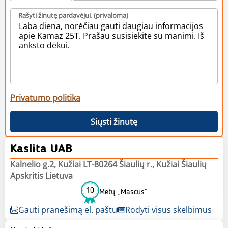
Rašyti žinutę pardavėjui. (privaloma)
Privatumo politika
Siųsti žinutę
Kaslita UAB
Kalnelio g.2, Kužiai LT-80264 Šiaulių r., Kužiai Šiaulių
Apskritis Lietuva
10
Metų „Mascus“
Gauti pranešimą el. paštu
Rodyti visus skelbimus