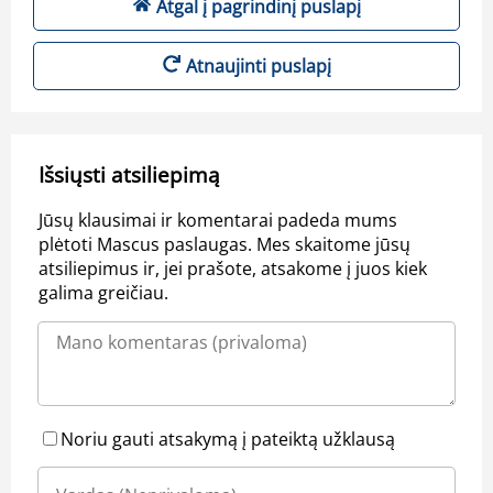
Atgal į pagrindinį puslapį
Atnaujinti puslapį
Išsiųsti atsiliepimą
Jūsų klausimai ir komentarai padeda mums
plėtoti Mascus paslaugas. Mes skaitome jūsų
atsiliepimus ir, jei prašote, atsakome į juos kiek
galima greičiau.
Noriu gauti atsakymą į pateiktą užklausą