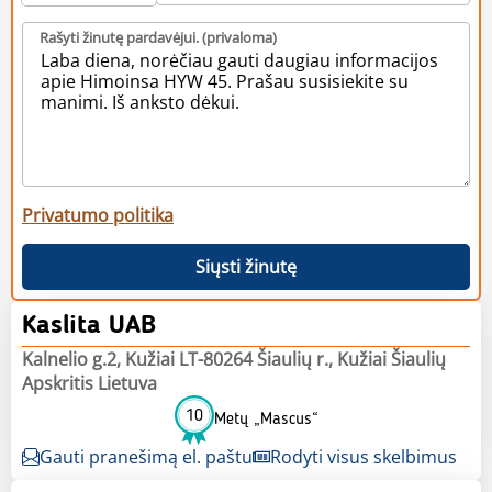
Rašyti žinutę pardavėjui. (privaloma)
Privatumo politika
Siųsti žinutę
Kaslita UAB
Kalnelio g.2, Kužiai LT-80264 Šiaulių r., Kužiai Šiaulių
Apskritis Lietuva
10
Metų „Mascus“
Gauti pranešimą el. paštu
Rodyti visus skelbimus