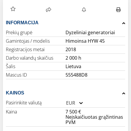
INFORMACIJA
Prekių grupė
Dyzeliniai generatoriai
Gamintojas / modelis
Himoinsa HYW 45
Registracijos metai
2018
Darbo valandų skaičius
2 000 h
Šalis
Lietuva
Mascus ID
555488D8
KAINOS
Pasirinkite valiutą
EUR
Kaina
7 500 €
Neįskaičiuotas grąžintinas
PVM