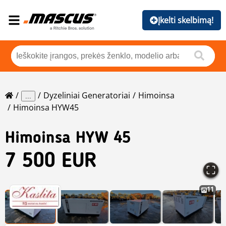
Įkelti skelbimą!
Dyzeliniai Generatoriai
Himoinsa
...
Himoinsa HYW45
Himoinsa
HYW 45
7 500 EUR
11