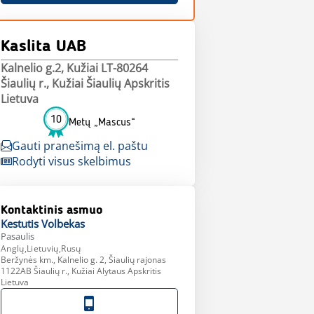
Kaslita UAB
Kalnelio g.2, Kužiai LT-80264
Šiaulių r., Kužiai Šiaulių Apskritis
Lietuva
10
Metų „Mascus“
Gauti pranešimą el. paštu
Rodyti visus skelbimus
Kontaktinis asmuo
Kestutis
Volbekas
Pasaulis
Anglų,Lietuvių,Rusų
Beržynės km., Kalnelio g. 2, Šiaulių rajonas
1122AB Šiaulių r., Kužiai Alytaus Apskritis
Lietuva