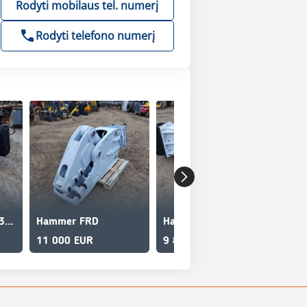
Rodyti mobilaus tel. numerį
Rodyti telefono numerį
Hammer FRD 21-33 Tons
Hammer FRD
Hammer FX 375
11 000 EUR
9 800 EUR
8 9