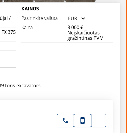
KAINOS
ūjai /
Pasirinkite valiutą
EUR
Kaina
8 000 €
FX 375
Neįskaičiuotas
grąžintinas PVM
-39 tons excavators