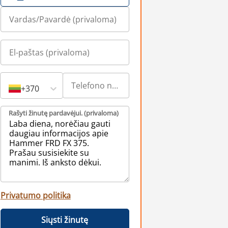
+370
Rašyti žinutę pardavėjui. (privaloma)
Privatumo politika
Siųsti žinutę