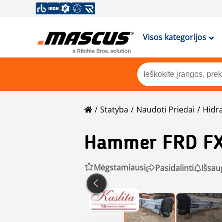
Visos kategorijos
Statyba
Naudoti Priedai
Hidra
Hammer
FRD F
Mėgstamiausi
Pasidalinti
Išsau