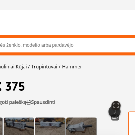
uliniai Kūjai / Trupintuvai
Hammer
X 375
goti paiešką
Spausdinti
5