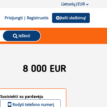
Lietuvių
|
EUR
Prisijungti | Registruotis
Įkelti skelbimą!
Ieškoti
8 000 EUR
Susisiekti su pardavėju
Rodyti telefono numerį