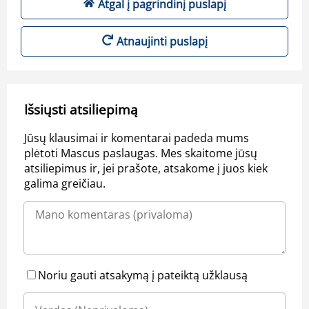
Atgal į pagrindinį puslapį
Atnaujinti puslapį
Išsiųsti atsiliepimą
Jūsų klausimai ir komentarai padeda mums
plėtoti Mascus paslaugas. Mes skaitome jūsų
atsiliepimus ir, jei prašote, atsakome į juos kiek
galima greičiau.
Noriu gauti atsakymą į pateiktą užklausą