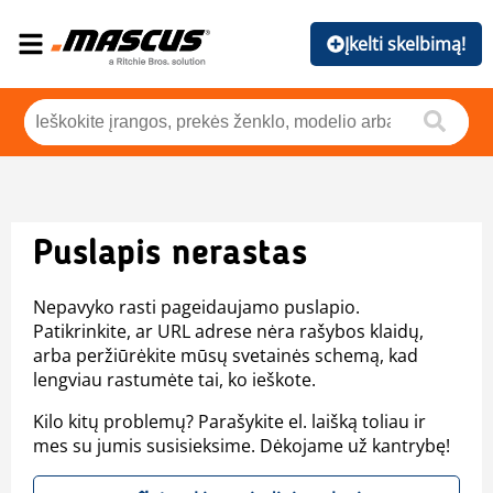
Įkelti skelbimą!
Puslapis nerastas
Nepavyko rasti pageidaujamo puslapio.
Patikrinkite, ar URL adrese nėra rašybos klaidų,
arba peržiūrėkite mūsų svetainės schemą, kad
lengviau rastumėte tai, ko ieškote.
Kilo kitų problemų? Parašykite el. laišką toliau ir
mes su jumis susisieksime. Dėkojame už kantrybę!