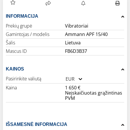
INFORMACIJA
Prekių grupė
Vibratoriai
Gamintojas / modelis
Ammann APF 15/40
Šalis
Lietuva
Mascus ID
FB6D3B37
KAINOS
Pasirinkite valiutą
EUR
Kaina
1 650 €
Neįskaičiuotas grąžintinas
PVM
IŠSAMESNĖ INFORMACIJA