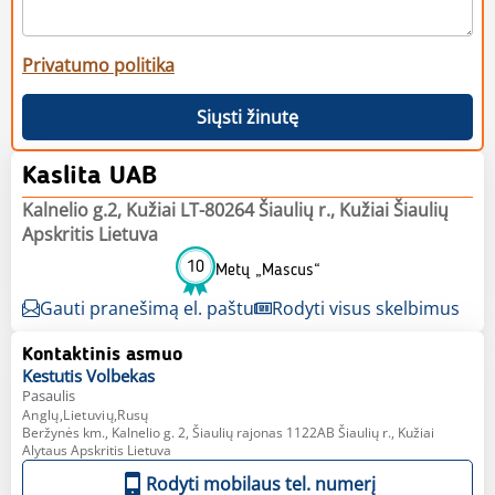
Privatumo politika
Siųsti žinutę
Kaslita UAB
Kalnelio g.2, Kužiai LT-80264 Šiaulių r., Kužiai Šiaulių
Apskritis Lietuva
10
Metų „Mascus“
Gauti pranešimą el. paštu
Rodyti visus skelbimus
Kontaktinis asmuo
Kestutis
Volbekas
Pasaulis
Anglų,Lietuvių,Rusų
Beržynės km., Kalnelio g. 2, Šiaulių rajonas 1122AB Šiaulių r., Kužiai
Alytaus Apskritis Lietuva
Rodyti mobilaus tel. numerį