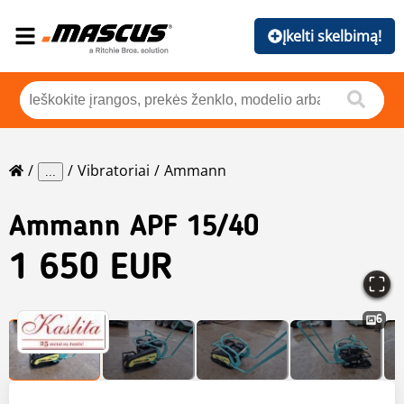
Įkelti skelbimą!
Vibratoriai
Ammann
...
Ammann
APF 15/40
1 650 EUR
6