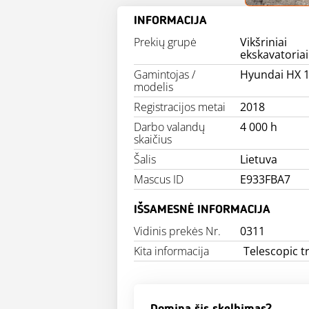
INFORMACIJA
Prekių grupė
Vikšriniai
ekskavatoriai
Gamintojas /
Hyundai HX 
modelis
Registracijos metai
2018
Darbo valandų
4 000 h
skaičius
Šalis
Lietuva
Mascus ID
E933FBA7
IŠSAMESNĖ INFORMACIJA
Vidinis prekės Nr.
0311
Kita informacija
Telescopic t