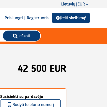
Lietuvių
|
EUR
Prisijungti | Registruotis
Įkelti skelbimą!
Ieškoti
42 500 EUR
Susisiekti su pardavėju
Rodyti telefono numerį