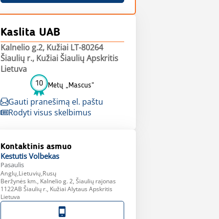
Kaslita UAB
Kalnelio g.2, Kužiai LT-80264
Šiaulių r., Kužiai Šiaulių Apskritis
Lietuva
10
Metų „Mascus“
Gauti pranešimą el. paštu
Rodyti visus skelbimus
Kontaktinis asmuo
Kestutis
Volbekas
Pasaulis
Anglų,Lietuvių,Rusų
Beržynės km., Kalnelio g. 2, Šiaulių rajonas
1122AB Šiaulių r., Kužiai Alytaus Apskritis
Lietuva