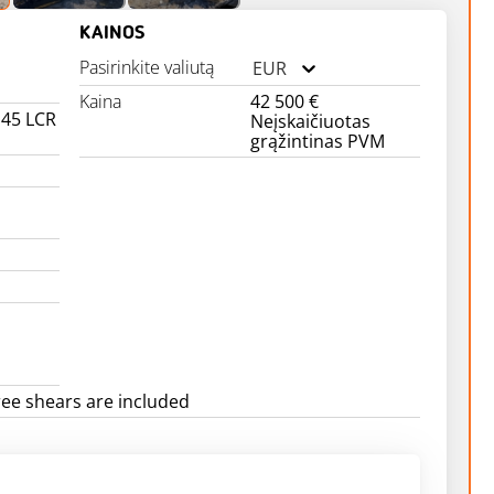
KAINOS
Pasirinkite valiutą
EUR
Kaina
42 500 €
145 LCR
Neįskaičiuotas
grąžintinas PVM
ree shears are included