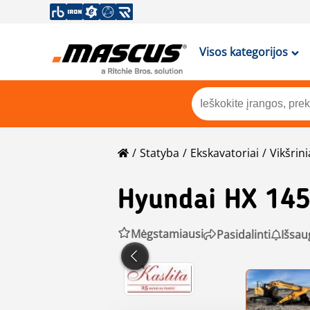
Visos kategorijos
Statyba
Ekskavatoriai
Vikšrini
Hyundai
HX 145
Mėgstamiausi
Pasidalinti
Išsau