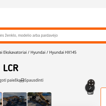
ai Ekskavatoriai
Hyundai
Hyundai HX145
 LCR
goti paiešką
Spausdinti
3