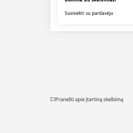
Domina šis skelbimas?
Susisiekti su pardavėju
Pranešti apie įtartiną skelbimą