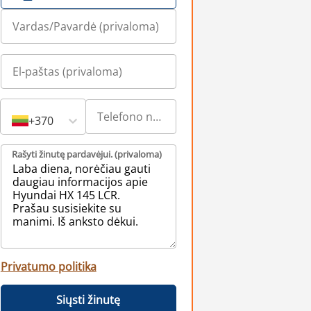
+370
Rašyti žinutę pardavėjui. (privaloma)
Privatumo politika
Siųsti žinutę