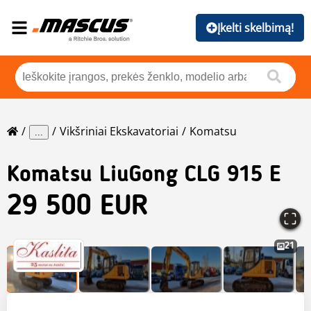
Įkelti skelbimą!
Vikšriniai Ekskavatoriai
Komatsu
...
Komatsu
LiuGong CLG 915 E
29 500 EUR
21