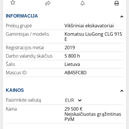
INFORMACIJA
Prekių grupė
Vikšriniai ekskavatoriai
Gamintojas / modelis
Komatsu LiuGong CLG 915
E
Registracijos metai
2019
Darbo valandų skaičius
5 800 h
Šalis
Lietuva
Mascus ID
AB45FC8D
KAINOS
Pasirinkite valiutą
EUR
Kaina
29 500 €
Neįskaičiuotas grąžintinas
PVM