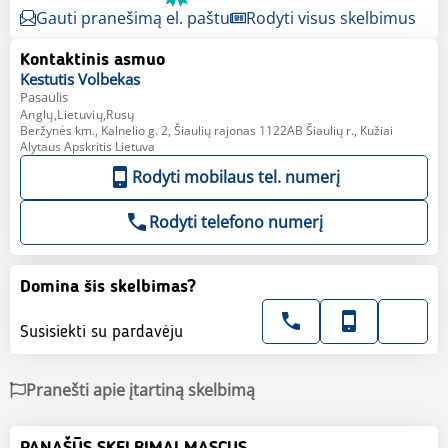
Gauti pranešimą el. paštu
Rodyti visus skelbimus
Kontaktinis asmuo
Kestutis
Volbekas
Pasaulis
Anglų,Lietuvių,Rusų
Beržynės km., Kalnelio g. 2, Šiaulių rajonas 1122AB Šiaulių r., Kužiai
Alytaus Apskritis Lietuva
Rodyti mobilaus tel. numerį
Rodyti telefono numerį
Domina šis skelbimas?
Susisiekti su pardavėju
Pranešti apie įtartiną skelbimą
PANAŠŪS SKELBIMAI MASCUS