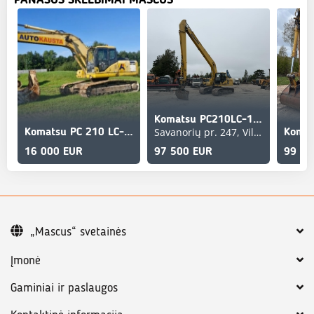
Komatsu PC210LC-11EO
Savanorių pr. 247, Vilnius Vilniaus apskritis, LT
Komatsu PC 210 LC-7K
Komat
16 000 EUR
97 500 EUR
99 00
„Mascus“ svetainės
Įmonė
Gaminiai ir paslaugos