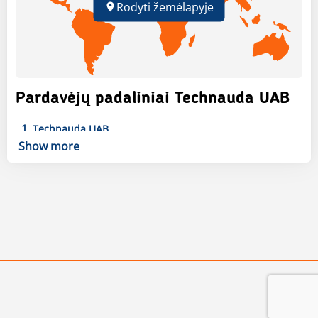
Rodyti žemėlapyje
Pardavėjų padaliniai Technauda UAB
1
Technauda UAB
Kauno gatvė 16-4,
Ukmergė
Alytaus Apskritis
,
, LT
Show more