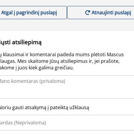
Atgal į pagrindinį puslapį
Atnaujinti puslapį
iųsti atsiliepimą
ų klausimai ir komentarai padeda mums plėtoti Mascus
laugas. Mes skaitome jūsų atsiliepimus ir, jei prašote,
akome į juos kiek galima greičiau.
Noriu gauti atsakymą į pateiktą užklausą