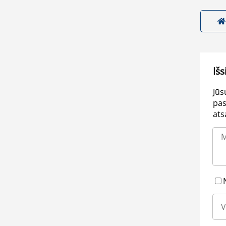
Išs
Jūs
pas
ats