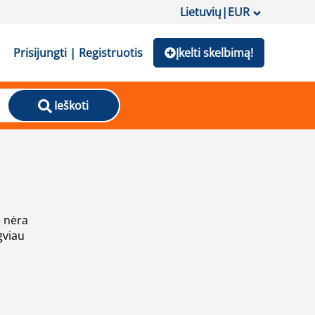
Lietuvių
|
EUR
Prisijungti | Registruotis
Įkelti skelbimą!
Ieškoti
e nėra
gviau