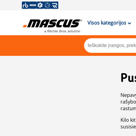
Visos kategorijos
Pu
Nepavy
rašybo
rastum
Kilo ki
susisi