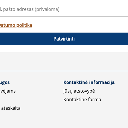
vatumo politika
Patvirtinti
augos
Kontaktinė informacija
avėjams
Jūsų atstovybė
Kontaktinė forma
 ataskaita