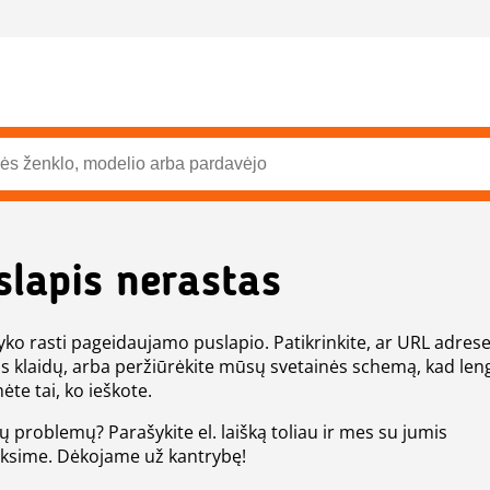
slapis nerastas
ko rasti pageidaujamo puslapio. Patikrinkite, ar URL adres
s klaidų, arba peržiūrėkite mūsų svetainės schemą, kad len
ėte tai, ko ieškote.
tų problemų? Parašykite el. laišką toliau ir mes su jumis
eksime. Dėkojame už kantrybę!