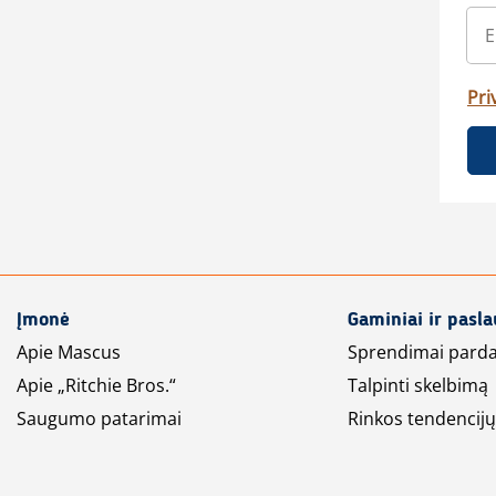
Pri
Įmonė
Gaminiai ir pasl
Apie Mascus
Sprendimai pard
Apie „Ritchie Bros.“
Talpinti skelbimą
Saugumo patarimai
Rinkos tendencijų