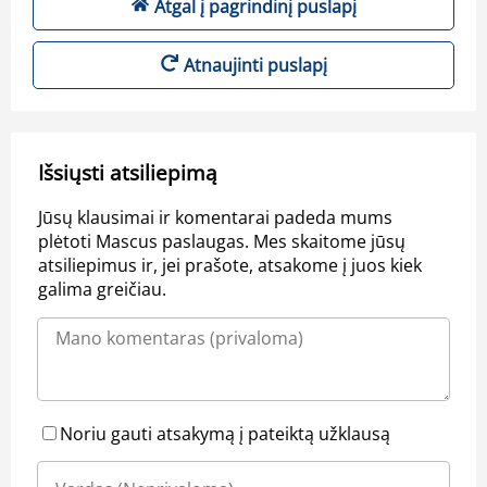
Atgal į pagrindinį puslapį
Atnaujinti puslapį
Išsiųsti atsiliepimą
Jūsų klausimai ir komentarai padeda mums
plėtoti Mascus paslaugas. Mes skaitome jūsų
atsiliepimus ir, jei prašote, atsakome į juos kiek
galima greičiau.
Noriu gauti atsakymą į pateiktą užklausą