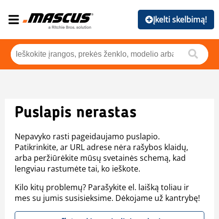
Įkelti skelbimą!
Puslapis nerastas
Nepavyko rasti pageidaujamo puslapio.
Patikrinkite, ar URL adrese nėra rašybos klaidų,
arba peržiūrėkite mūsų svetainės schemą, kad
lengviau rastumėte tai, ko ieškote.
Kilo kitų problemų? Parašykite el. laišką toliau ir
mes su jumis susisieksime. Dėkojame už kantrybę!