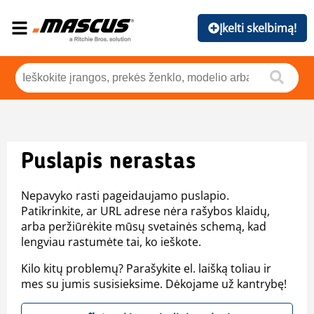
Įkelti skelbimą!
Puslapis nerastas
Nepavyko rasti pageidaujamo puslapio.
Patikrinkite, ar URL adrese nėra rašybos klaidų,
arba peržiūrėkite mūsų svetainės schemą, kad
lengviau rastumėte tai, ko ieškote.
Kilo kitų problemų? Parašykite el. laišką toliau ir
mes su jumis susisieksime. Dėkojame už kantrybę!