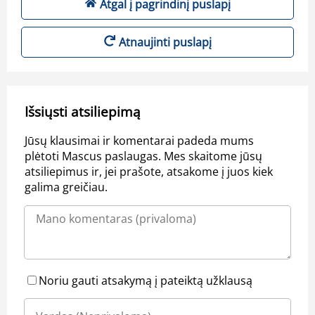
Atgal į pagrindinį puslapį
Atnaujinti puslapį
Išsiųsti atsiliepimą
Jūsų klausimai ir komentarai padeda mums
plėtoti Mascus paslaugas. Mes skaitome jūsų
atsiliepimus ir, jei prašote, atsakome į juos kiek
galima greičiau.
Noriu gauti atsakymą į pateiktą užklausą