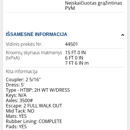
Neįskaičiuotas grąžintinas
PVM
IŠSAMESNĖ INFORMACIJA
Vidinis prekės Nr.
44501
Krovinių skyriaus matmenys
15 FT 0 IN
(IxPxA)
6 FT 0 IN
7 FT 6 IN m
Kita informacija
Coupler: 2 5/16"
Dress: 5'
Type - HTBP: 2H WT W/DRESS
Keys: N/A
Axles: 3500#
Escape: 2 FULL WALK OUT
Mid Tack: NO
Mats: YES
Rubber Lining: COMPLETE
Pads: YES