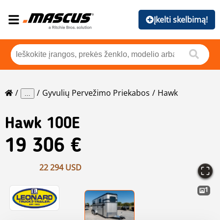
Įkelti skelbimą!
Gyvulių Pervežimo Priekabos
Hawk
...
Hawk
100E
19 306 €
22 294 USD
1