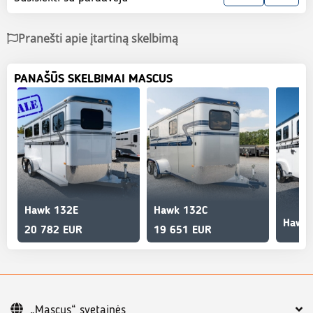
Pranešti apie įtartiną skelbimą
PANAŠŪS SKELBIMAI MASCUS
Hawk 132E
Hawk 132C
Hawk 
20 782 EUR
19 651 EUR
„Mascus“ svetainės