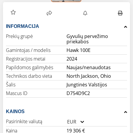
INFORMACIJA
Prekių grupė
Gyvulių pervežimo
priekabos
Gamintojas / modelis
Hawk 100E
Registracijos metai
2024
Papildomos galimybės
Naujas/nenaudotas
Technikos darbo vieta
North Jackson, Ohio
Šalis
Jungtinės Valstijos
Mascus ID
D754D9C2
KAINOS
Pasirinkite valiutą
EUR
Kaina
19 306 €