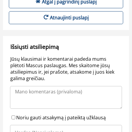
Atgal į pagrindinį puslapį
Atnaujinti puslapį
Išsiųsti atsiliepimą
Jūsų klausimai ir komentarai padeda mums
plėtoti Mascus paslaugas. Mes skaitome jūsų
atsiliepimus ir, jei prašote, atsakome į juos kiek
galima greičiau.
Noriu gauti atsakymą į pateiktą užklausą