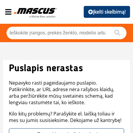
Įkelti skelbimą!
Puslapis nerastas
Nepavyko rasti pageidaujamo puslapio.
Patikrinkite, ar URL adrese nėra rašybos klaidų,
arba peržiūrėkite mūsų svetainės schemą, kad
lengviau rastumėte tai, ko ieškote.
Kilo kitų problemų? Parašykite el. laišką toliau ir
mes su jumis susisieksime. Dėkojame už kantrybę!