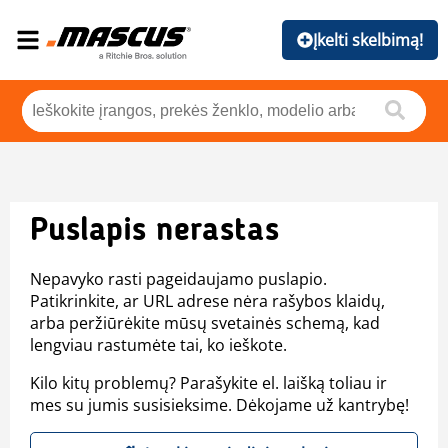
Įkelti skelbimą!
Puslapis nerastas
Nepavyko rasti pageidaujamo puslapio.
Patikrinkite, ar URL adrese nėra rašybos klaidų,
arba peržiūrėkite mūsų svetainės schemą, kad
lengviau rastumėte tai, ko ieškote.
Kilo kitų problemų? Parašykite el. laišką toliau ir
mes su jumis susisieksime. Dėkojame už kantrybę!