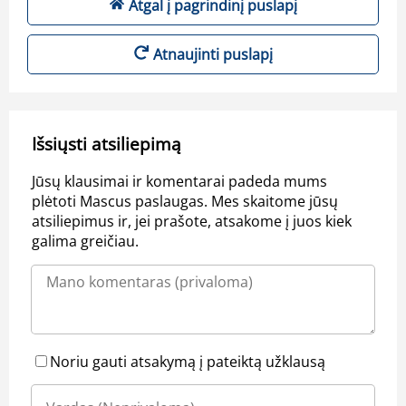
Atgal į pagrindinį puslapį
Atnaujinti puslapį
Išsiųsti atsiliepimą
Jūsų klausimai ir komentarai padeda mums
plėtoti Mascus paslaugas. Mes skaitome jūsų
atsiliepimus ir, jei prašote, atsakome į juos kiek
galima greičiau.
Noriu gauti atsakymą į pateiktą užklausą