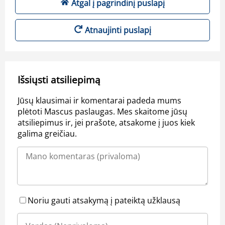
Atgal į pagrindinį puslapį
Atnaujinti puslapį
Išsiųsti atsiliepimą
Jūsų klausimai ir komentarai padeda mums
plėtoti Mascus paslaugas. Mes skaitome jūsų
atsiliepimus ir, jei prašote, atsakome į juos kiek
galima greičiau.
Noriu gauti atsakymą į pateiktą užklausą