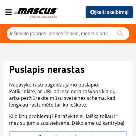
Įkelti skelbimą!
Puslapis nerastas
Nepavyko rasti pageidaujamo puslapio.
Patikrinkite, ar URL adrese nėra rašybos klaidų,
arba peržiūrėkite mūsų svetainės schemą, kad
lengviau rastumėte tai, ko ieškote.
Kilo kitų problemų? Parašykite el. laišką toliau ir
mes su jumis susisieksime. Dėkojame už kantrybę!