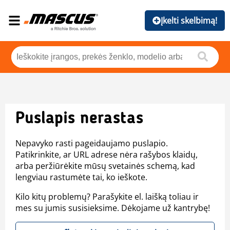
Įkelti skelbimą!
Puslapis nerastas
Nepavyko rasti pageidaujamo puslapio.
Patikrinkite, ar URL adrese nėra rašybos klaidų,
arba peržiūrėkite mūsų svetainės schemą, kad
lengviau rastumėte tai, ko ieškote.
Kilo kitų problemų? Parašykite el. laišką toliau ir
mes su jumis susisieksime. Dėkojame už kantrybę!