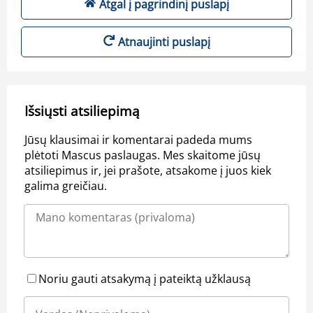
Atgal į pagrindinį puslapį
Atnaujinti puslapį
Išsiųsti atsiliepimą
Jūsų klausimai ir komentarai padeda mums
plėtoti Mascus paslaugas. Mes skaitome jūsų
atsiliepimus ir, jei prašote, atsakome į juos kiek
galima greičiau.
Noriu gauti atsakymą į pateiktą užklausą