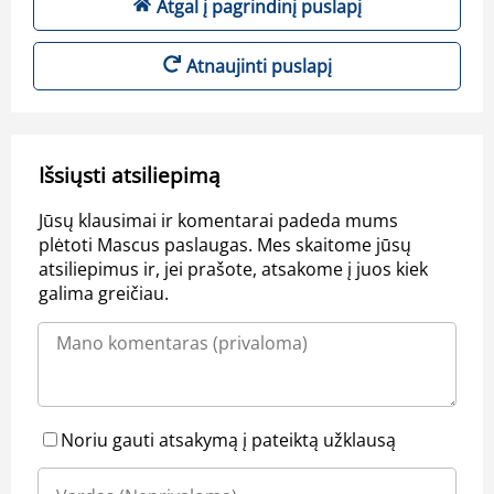
Atgal į pagrindinį puslapį
Atnaujinti puslapį
Išsiųsti atsiliepimą
Jūsų klausimai ir komentarai padeda mums
plėtoti Mascus paslaugas. Mes skaitome jūsų
atsiliepimus ir, jei prašote, atsakome į juos kiek
galima greičiau.
Noriu gauti atsakymą į pateiktą užklausą