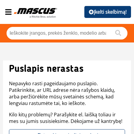
Įkelti skelbimą!
Puslapis nerastas
Nepavyko rasti pageidaujamo puslapio.
Patikrinkite, ar URL adrese nėra rašybos klaidų,
arba peržiūrėkite mūsų svetainės schemą, kad
lengviau rastumėte tai, ko ieškote.
Kilo kitų problemų? Parašykite el. laišką toliau ir
mes su jumis susisieksime. Dėkojame už kantrybę!