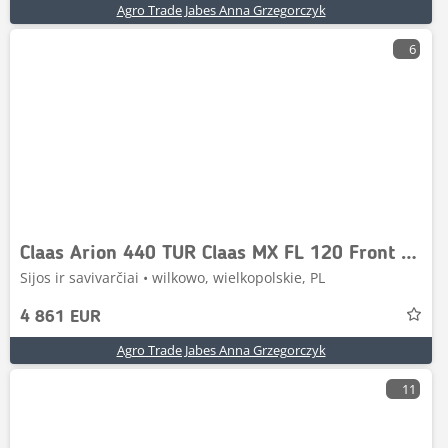
Agro Trade Jabes Anna Grzegorczyk
6
Claas Arion 440 TUR Claas MX FL 120 Front Loader
Sijos ir savivarčiai • wilkowo, wielkopolskie, PL
4 861 EUR
Agro Trade Jabes Anna Grzegorczyk
11