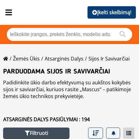
Įkelti skelbimą!
Žemės Ūkis
Atsarginės Dalys
Sijos Ir Savivarčiai
PARDUODAMA SIJOS IR SAVIVARČIAI
Padidinkite ūkio darbo efektyvumą su aukštos kokybės
sijos ir savivarčiai, kuriuos rasite „Mascus“ – patikimoje
žemės ūkio technikos prekyvietėje.
Nesvarbu, ar jums reikalingi sijos ir savivarčiai, mūsų
platformoje siūlomas platus įrangos asortimentas,
tinkantis įvairioms ūkininkavimo reikmėms. „Mascus“
ATSARGINĖS DALYS PASIŪLYMAI : 194
sujungia pirkėjus su patikimais pardavėjais – prekybos
Rinkitės techniką iš pirmaujančių gamintojų, siūlančių
atstovais, nuomos bendrovėmis ir ūkininkais, –
patvarius ir galingus įrenginius, skirtus sunkiems žemės
Filtruoti
užtikrindama, kad sijos ir savivarčiai atitiktų šiuolaikinio
ūkio darbams. Naršykite sijos ir savivarčiai skelbimus iš