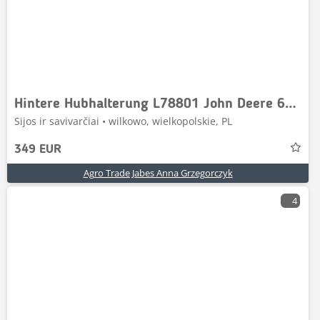
Hintere Hubhalterung L78801 John Deere 6120
Sijos ir savivarčiai • wilkowo, wielkopolskie, PL
349 EUR
Agro Trade Jabes Anna Grzegorczyk
4