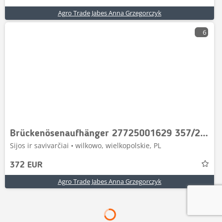
Agro Trade Jabes Anna Grzegorczyk
6
Brückenösenaufhänger 27725001629 357/212 Dana 6022
Sijos ir savivarčiai • wilkowo, wielkopolskie, PL
372 EUR
Agro Trade Jabes Anna Grzegorczyk