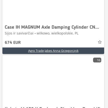
Case IH MAGNUM Axle Damping Cylinder CNH 87696280 87696281
Sijos ir savivarčiai • wilkowo, wielkopolskie, PL
674 EUR
Agro Trade Jabes Anna Grzegorczyk
16