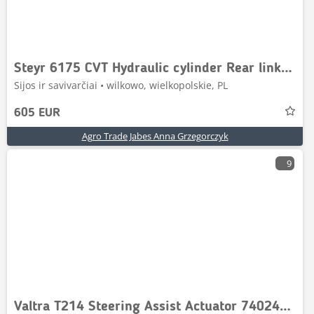
Steyr 6175 CVT Hydraulic cylinder Rear linkage
Sijos ir savivarčiai • wilkowo, wielkopolskie, PL
605 EUR
Agro Trade Jabes Anna Grzegorczyk
9
Valtra T214 Steering Assist Actuator 7402462401 Dana V362