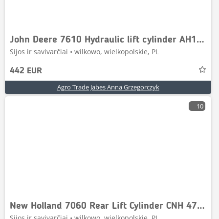
John Deere 7610 Hydraulic lift cylinder AH144386
Sijos ir savivarčiai • wilkowo, wielkopolskie, PL
442 EUR
Agro Trade Jabes Anna Grzegorczyk
10
New Holland 7060 Rear Lift Cylinder CNH 47130987
Sijos ir savivarčiai • wilkowo, wielkopolskie, PL