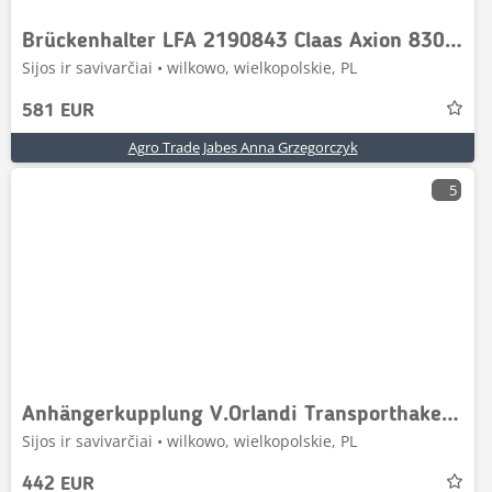
Brückenhalter LFA 2190843 Claas Axion 830 Wiege
Sijos ir savivarčiai • wilkowo, wielkopolskie, PL
581 EUR
Agro Trade Jabes Anna Grzegorczyk
5
Anhängerkupplung V.Orlandi Transporthaken Merlo Be
Sijos ir savivarčiai • wilkowo, wielkopolskie, PL
442 EUR