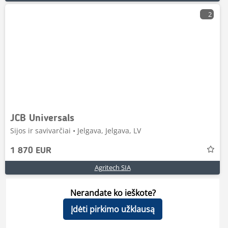
2
JCB Universals
Sijos ir savivarčiai • Jelgava, Jelgava, LV
1 870 EUR
Agritech SIA
Nerandate ko ieškote?
Įdėti pirkimo užklausą