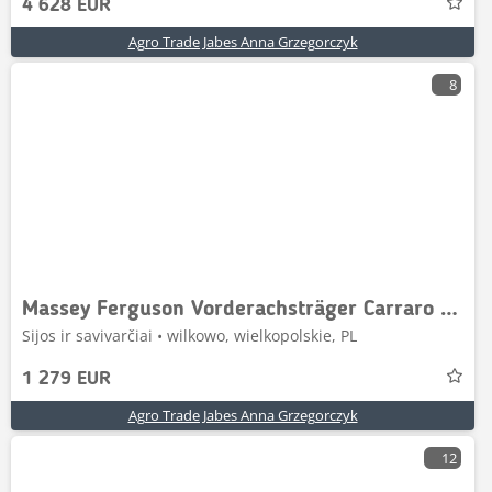
4 628 EUR
Agro Trade Jabes Anna Grzegorczyk
8
Massey Ferguson Vorderachsträger Carraro 26.25 8937
Sijos ir savivarčiai • wilkowo, wielkopolskie, PL
1 279 EUR
Agro Trade Jabes Anna Grzegorczyk
12