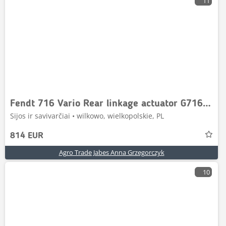
11
Fendt 716 Vario Rear linkage actuator G716861030020 G716
Sijos ir savivarčiai • wilkowo, wielkopolskie, PL
814 EUR
Agro Trade Jabes Anna Grzegorczyk
10