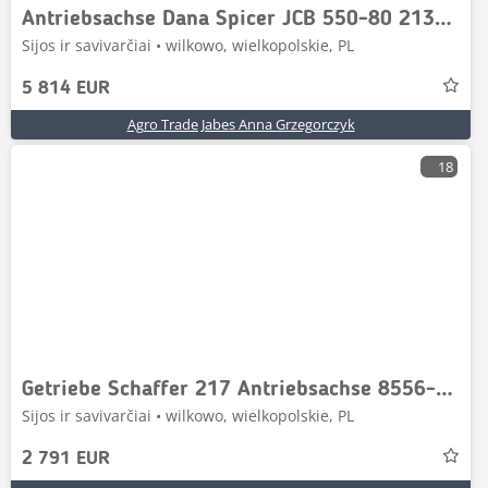
Antriebsachse Dana Spicer JCB 550-80 21306004619 2
Sijos ir savivarčiai • wilkowo, wielkopolskie, PL
5 814 EUR
Agro Trade Jabes Anna Grzegorczyk
18
Getriebe Schaffer 217 Antriebsachse 8556-M-18 Hydr
Sijos ir savivarčiai • wilkowo, wielkopolskie, PL
2 791 EUR