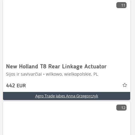
11
New Holland T8 Rear Linkage Actuator
Sijos ir savivarčiai • wilkowo, wielkopolskie, PL
442 EUR
Agro Trade Jabes Anna Grzegorczyk
12