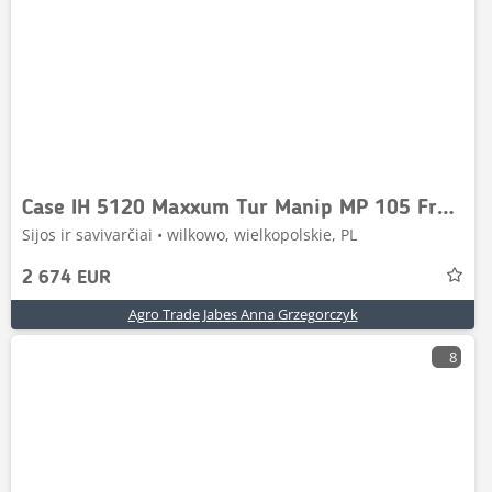
Case IH 5120 Maxxum Tur Manip MP 105 Front Loader
Sijos ir savivarčiai • wilkowo, wielkopolskie, PL
2 674 EUR
Agro Trade Jabes Anna Grzegorczyk
8