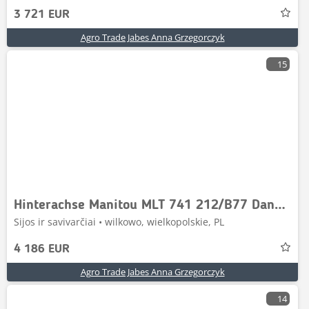
3 721 EUR
Agro Trade Jabes Anna Grzegorczyk
15
Hinterachse Manitou MLT 741 212/B77 Dana Spicer 52
Sijos ir savivarčiai • wilkowo, wielkopolskie, PL
4 186 EUR
Agro Trade Jabes Anna Grzegorczyk
14