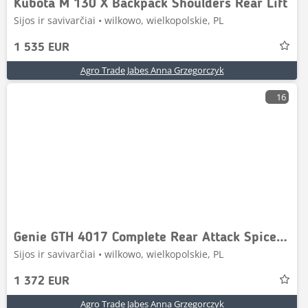
Kubota M 130 X Backpack Shoulders Rear Lift
Sijos ir savivarčiai • wilkowo, wielkopolskie, PL
1 535 EUR
Agro Trade Jabes Anna Grzegorczyk
16
Genie GTH 4017 Complete Rear Attack Spicer 11X35
Sijos ir savivarčiai • wilkowo, wielkopolskie, PL
1 372 EUR
Agro Trade Jabes Anna Grzegorczyk