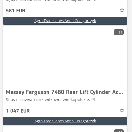
581 EUR
Agro Trade Jabes Anna Grzegorczyk
11
Massey Ferguson 7480 Rear Lift Cylinder Actuator G716861030020
Sijos ir savivarčiai • wilkowo, wielkopolskie, PL
1 047 EUR
Agro Trade Jabes Anna Grzegorczyk