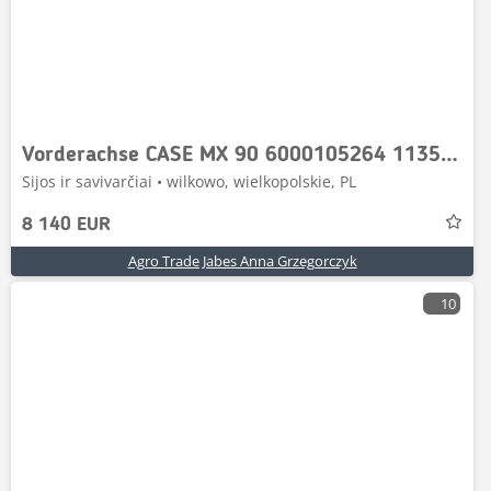
Vorderachse CASE MX 90 6000105264 11354 3785571M1
Sijos ir savivarčiai • wilkowo, wielkopolskie, PL
8 140 EUR
Agro Trade Jabes Anna Grzegorczyk
10