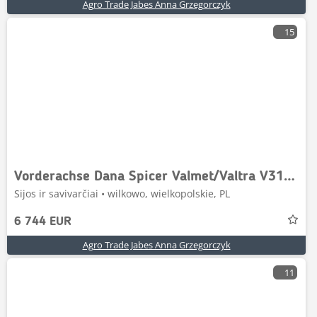
Agro Trade Jabes Anna Grzegorczyk
15
Vorderachse Dana Spicer Valmet/Valtra V31955500 30
Sijos ir savivarčiai • wilkowo, wielkopolskie, PL
6 744 EUR
Agro Trade Jabes Anna Grzegorczyk
11