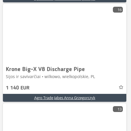
16
Krone Big-X V8 Discharge Pipe
Sijos ir savivarčiai • wilkowo, wielkopolskie, PL
1 140 EUR
Agro Trade Jabes Anna Grzegorczyk
13