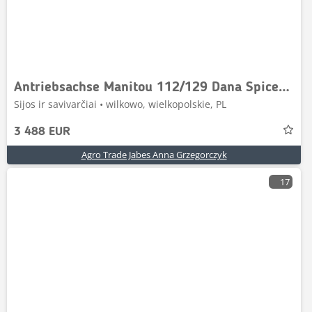
Antriebsachse Manitou 112/129 Dana Spicer 235371
Sijos ir savivarčiai • wilkowo, wielkopolskie, PL
3 488 EUR
Agro Trade Jabes Anna Grzegorczyk
17