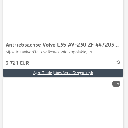
Antriebsachse Volvo L35 AV-230 ZF 4472039066 44724
Sijos ir savivarčiai • wilkowo, wielkopolskie, PL
3 721 EUR
Agro Trade Jabes Anna Grzegorczyk
8