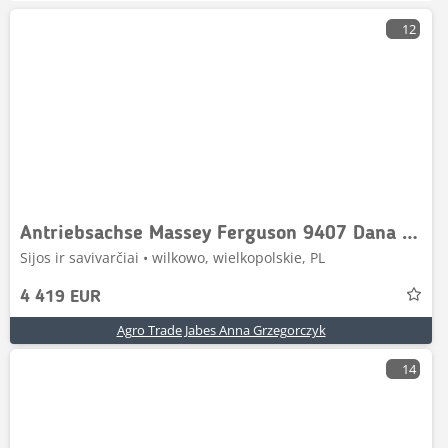
12
Antriebsachse Massey Ferguson 9407 Dana Spicer 212
Sijos ir savivarčiai • wilkowo, wielkopolskie, PL
4 419 EUR
Agro Trade Jabes Anna Grzegorczyk
14