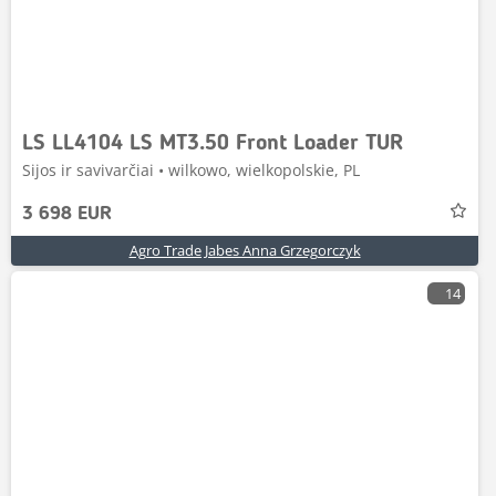
LS LL4104 LS MT3.50 Front Loader TUR
Sijos ir savivarčiai • wilkowo, wielkopolskie, PL
3 698 EUR
Agro Trade Jabes Anna Grzegorczyk
14