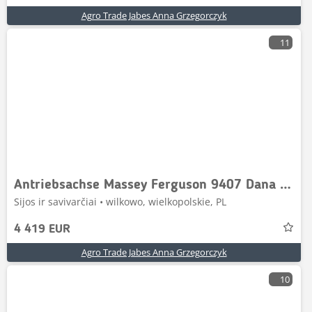
Agro Trade Jabes Anna Grzegorczyk
11
Antriebsachse Massey Ferguson 9407 Dana Spicer 212
Sijos ir savivarčiai • wilkowo, wielkopolskie, PL
4 419 EUR
Agro Trade Jabes Anna Grzegorczyk
10