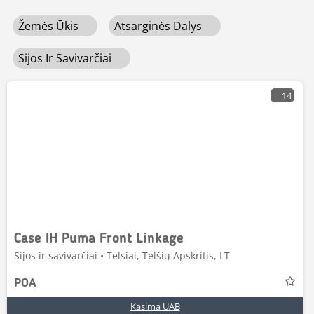
ūkio reikalavimus ir saugaus sandorio standartus.
arba peržiūrėkite importuojamus variantus – visi už
Žemės Ūkis
Atsarginės Dalys
konkurencingą kainą. Ar atnaujinate savo ūkio technikos
parką, ar ieškote vieno konkretaus įrenginio – „Mascus“
padės greitai ir lengvai rasti tinkamą sijos ir savivarčiai
Sijos Ir Savivarčiai
jūsų žemės ūkio poreikiams.
14
Case IH Puma Front Linkage
Sijos ir savivarčiai • Telsiai, Telšių Apskritis, LT
POA
Kasima UAB