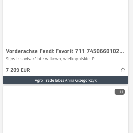
Vorderachse Fendt Favorit 711 74506601029 Dana 745
Sijos ir savivarčiai • wilkowo, wielkopolskie, PL
7 209 EUR
Agro Trade Jabes Anna Grzegorczyk
11