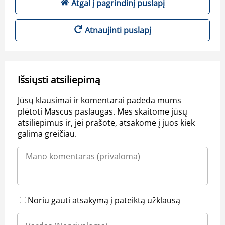
Atgal į pagrindinį puslapį
Atnaujinti puslapį
Išsiųsti atsiliepimą
Jūsų klausimai ir komentarai padeda mums
plėtoti Mascus paslaugas. Mes skaitome jūsų
atsiliepimus ir, jei prašote, atsakome į juos kiek
galima greičiau.
Noriu gauti atsakymą į pateiktą užklausą