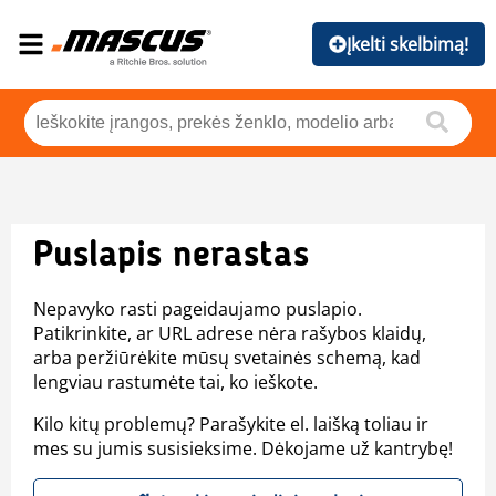
Įkelti skelbimą!
Puslapis nerastas
Nepavyko rasti pageidaujamo puslapio.
Patikrinkite, ar URL adrese nėra rašybos klaidų,
arba peržiūrėkite mūsų svetainės schemą, kad
lengviau rastumėte tai, ko ieškote.
Kilo kitų problemų? Parašykite el. laišką toliau ir
mes su jumis susisieksime. Dėkojame už kantrybę!