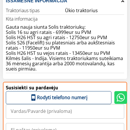
IŠSAMESNĖ INFORMACIJA
Traktoriaus tipas
Ūkio traktorius
Kita informacija
Gauta nauja siunta Solis traktoriukų:
Solis 16 su agri ratais - 6999eur su PVM
Solis H26 HST su agri ratais - 12750eur su PVM
Solis S26 (Facelift) su platesniais arba aukštesniais
ratais - 11950eur su PVM
Solis H26 HST su vejos ratais - 13450eur su PVM
Kilmės šalis - Indija. Visiems traktoriukams suteikiama
36 mėnesių garantija arba 2000 motovalandų, kas
sueis pirmiau.
Susisiekti su pardavėju
Rodyti telefono numerį