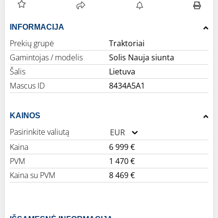
INFORMACIJA
Prekių grupė
Traktoriai
Gamintojas / modelis
Solis Nauja siunta
Šalis
Lietuva
Mascus ID
8434A5A1
KAINOS
Pasirinkite valiutą
EUR
Kaina
6 999 €
PVM
1 470 €
Kaina su PVM
8 469 €