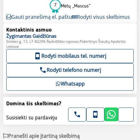
7
Metų „Mascus“
Gauti pranešimą el. paštu
Rodyti visus skelbimus
Kontaktinis asmuo
Žygimantas
Gaidžiūnas
Stoties g. 13, LT-82296 Radviliškio rajonas.Pakiršinys Šiaulių Apskritis
Lietuva
Rodyti mobilaus tel. numerį
Rodyti telefono numerį
Whatsapp
Domina šis skelbimas?
Susisiekti su pardavėju
Pranešti apie įtartiną skelbimą