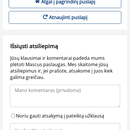
Atgal į pagrindinį puslapį
Atnaujinti puslapį
Išsiųsti atsiliepimą
Jūsų klausimai ir komentarai padeda mums
plėtoti Mascus paslaugas. Mes skaitome jūsų
atsiliepimus ir, jei prašote, atsakome į juos kiek
galima greičiau.
Noriu gauti atsakymą į pateiktą užklausą