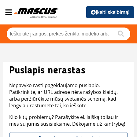
Įkelti skelbimą!
Puslapis nerastas
Nepavyko rasti pageidaujamo puslapio.
Patikrinkite, ar URL adrese nėra rašybos klaidų,
arba peržiūrėkite mūsų svetainės schemą, kad
lengviau rastumėte tai, ko ieškote.
Kilo kitų problemų? Parašykite el. laišką toliau ir
mes su jumis susisieksime. Dėkojame už kantrybę!