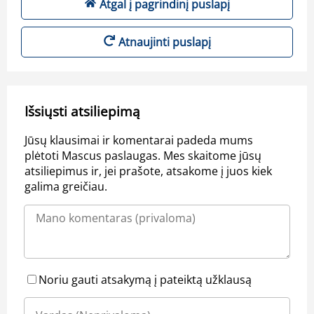
Atgal į pagrindinį puslapį
Atnaujinti puslapį
Išsiųsti atsiliepimą
Jūsų klausimai ir komentarai padeda mums
plėtoti Mascus paslaugas. Mes skaitome jūsų
atsiliepimus ir, jei prašote, atsakome į juos kiek
galima greičiau.
Noriu gauti atsakymą į pateiktą užklausą