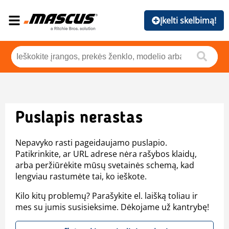
Įkelti skelbimą!
Puslapis nerastas
Nepavyko rasti pageidaujamo puslapio.
Patikrinkite, ar URL adrese nėra rašybos klaidų,
arba peržiūrėkite mūsų svetainės schemą, kad
lengviau rastumėte tai, ko ieškote.
Kilo kitų problemų? Parašykite el. laišką toliau ir
mes su jumis susisieksime. Dėkojame už kantrybę!