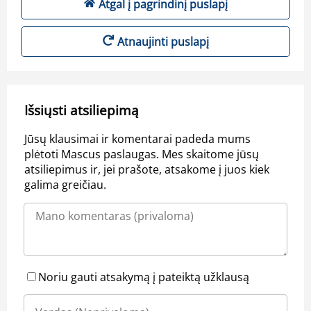
Atgal į pagrindinį puslapį
Atnaujinti puslapį
Išsiųsti atsiliepimą
Jūsų klausimai ir komentarai padeda mums
plėtoti Mascus paslaugas. Mes skaitome jūsų
atsiliepimus ir, jei prašote, atsakome į juos kiek
galima greičiau.
Noriu gauti atsakymą į pateiktą užklausą