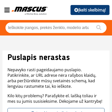
Įkelti skelbimą!
Puslapis nerastas
Nepavyko rasti pageidaujamo puslapio.
Patikrinkite, ar URL adrese nėra rašybos klaidų,
arba peržiūrėkite mūsų svetainės schemą, kad
lengviau rastumėte tai, ko ieškote.
Kilo kitų problemų? Parašykite el. laišką toliau ir
mes su jumis susisieksime. Dėkojame už kantrybę!