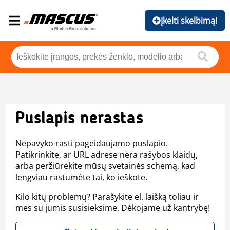
Įkelti skelbimą!
Puslapis nerastas
Nepavyko rasti pageidaujamo puslapio.
Patikrinkite, ar URL adrese nėra rašybos klaidų,
arba peržiūrėkite mūsų svetainės schemą, kad
lengviau rastumėte tai, ko ieškote.
Kilo kitų problemų? Parašykite el. laišką toliau ir
mes su jumis susisieksime. Dėkojame už kantrybę!