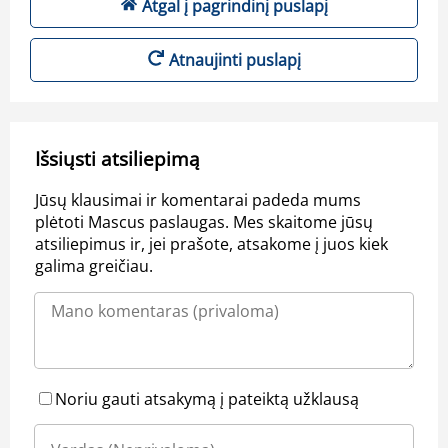
Atgal į pagrindinį puslapį
Atnaujinti puslapį
Išsiųsti atsiliepimą
Jūsų klausimai ir komentarai padeda mums
plėtoti Mascus paslaugas. Mes skaitome jūsų
atsiliepimus ir, jei prašote, atsakome į juos kiek
galima greičiau.
Noriu gauti atsakymą į pateiktą užklausą