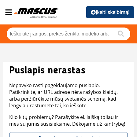
Įkelti skelbimą!
Puslapis nerastas
Nepavyko rasti pageidaujamo puslapio.
Patikrinkite, ar URL adrese nėra rašybos klaidų,
arba peržiūrėkite mūsų svetainės schemą, kad
lengviau rastumėte tai, ko ieškote.
Kilo kitų problemų? Parašykite el. laišką toliau ir
mes su jumis susisieksime. Dėkojame už kantrybę!