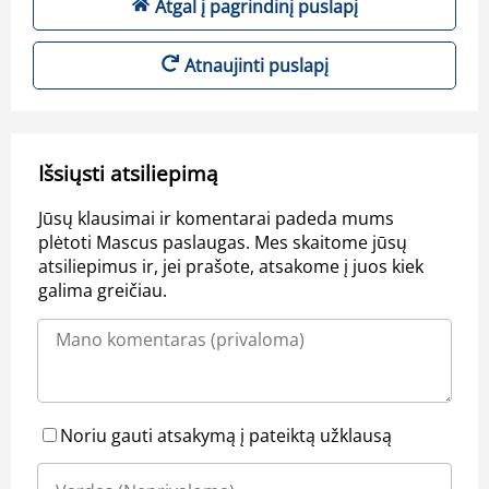
Atgal į pagrindinį puslapį
Atnaujinti puslapį
Išsiųsti atsiliepimą
Jūsų klausimai ir komentarai padeda mums
plėtoti Mascus paslaugas. Mes skaitome jūsų
atsiliepimus ir, jei prašote, atsakome į juos kiek
galima greičiau.
Noriu gauti atsakymą į pateiktą užklausą