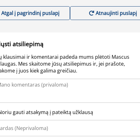
Atgal į pagrindinį puslapį
Atnaujinti puslapį
iųsti atsiliepimą
ų klausimai ir komentarai padeda mums plėtoti Mascus
laugas. Mes skaitome jūsų atsiliepimus ir, jei prašote,
akome į juos kiek galima greičiau.
Noriu gauti atsakymą į pateiktą užklausą