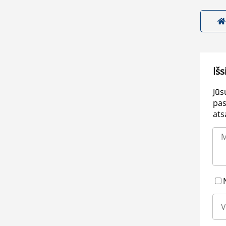
Išs
Jūs
pas
ats