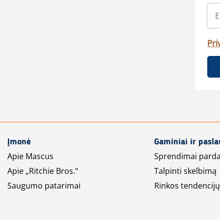
Pri
Įmonė
Gaminiai ir pasl
Apie Mascus
Sprendimai pard
Apie „Ritchie Bros.“
Talpinti skelbimą
Saugumo patarimai
Rinkos tendencijų