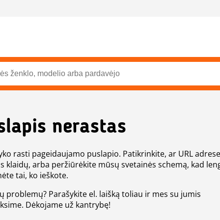
slapis nerastas
ko rasti pageidaujamo puslapio. Patikrinkite, ar URL adres
s klaidų, arba peržiūrėkite mūsų svetainės schemą, kad len
ėte tai, ko ieškote.
tų problemų? Parašykite el. laišką toliau ir mes su jumis
eksime. Dėkojame už kantrybę!