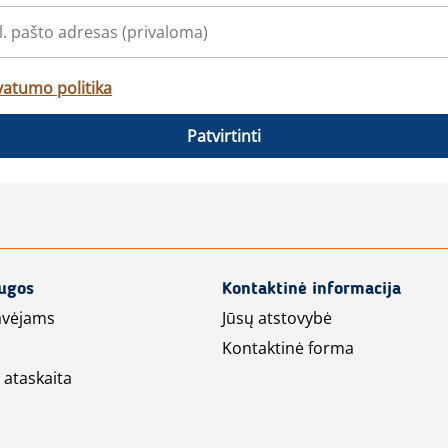
vatumo politika
Patvirtinti
augos
Kontaktinė informacija
avėjams
Jūsų atstovybė
Kontaktinė forma
 ataskaita