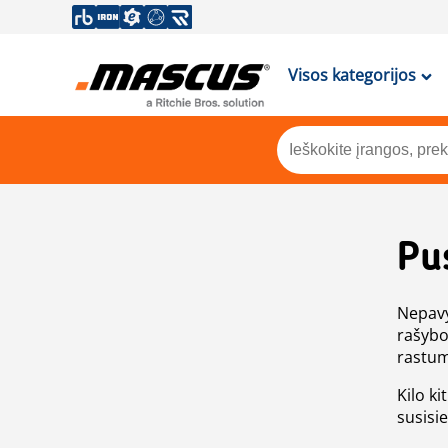
Visos kategorijos
Pu
Nepavy
rašybo
rastum
Kilo ki
susisi