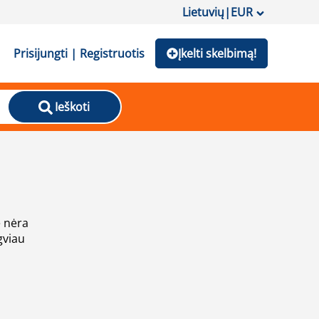
Lietuvių
|
EUR
Prisijungti | Registruotis
Įkelti skelbimą!
Ieškoti
e nėra
gviau