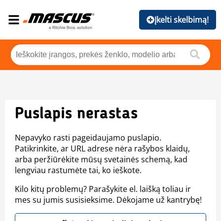
Įkelti skelbimą!
Puslapis nerastas
Nepavyko rasti pageidaujamo puslapio.
Patikrinkite, ar URL adrese nėra rašybos klaidų,
arba peržiūrėkite mūsų svetainės schemą, kad
lengviau rastumėte tai, ko ieškote.
Kilo kitų problemų? Parašykite el. laišką toliau ir
mes su jumis susisieksime. Dėkojame už kantrybę!