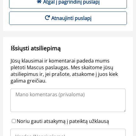
Atgal į pagrindinį puslapį
Atnaujinti puslapį
Išsiųsti atsiliepimą
Jūsų klausimai ir komentarai padeda mums
plėtoti Mascus paslaugas. Mes skaitome jūsų
atsiliepimus ir, jei prašote, atsakome į juos kiek
galima greičiau.
Noriu gauti atsakymą į pateiktą užklausą