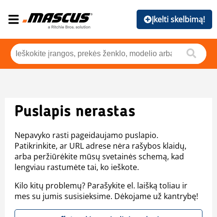
Įkelti skelbimą!
Puslapis nerastas
Nepavyko rasti pageidaujamo puslapio.
Patikrinkite, ar URL adrese nėra rašybos klaidų,
arba peržiūrėkite mūsų svetainės schemą, kad
lengviau rastumėte tai, ko ieškote.
Kilo kitų problemų? Parašykite el. laišką toliau ir
mes su jumis susisieksime. Dėkojame už kantrybę!