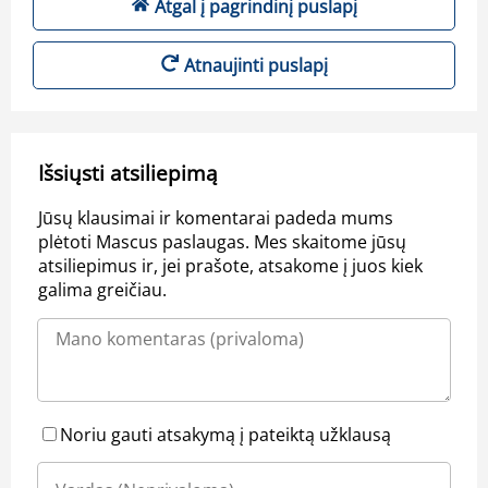
Atgal į pagrindinį puslapį
Atnaujinti puslapį
Išsiųsti atsiliepimą
Jūsų klausimai ir komentarai padeda mums
plėtoti Mascus paslaugas. Mes skaitome jūsų
atsiliepimus ir, jei prašote, atsakome į juos kiek
galima greičiau.
Noriu gauti atsakymą į pateiktą užklausą