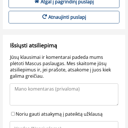
Atgal į pagrindinį puslapį
Atnaujinti puslapį
Išsiųsti atsiliepimą
Jūsų klausimai ir komentarai padeda mums
plėtoti Mascus paslaugas. Mes skaitome jūsų
atsiliepimus ir, jei prašote, atsakome į juos kiek
galima greičiau.
Noriu gauti atsakymą į pateiktą užklausą