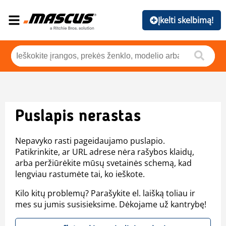
Įkelti skelbimą!
Puslapis nerastas
Nepavyko rasti pageidaujamo puslapio.
Patikrinkite, ar URL adrese nėra rašybos klaidų,
arba peržiūrėkite mūsų svetainės schemą, kad
lengviau rastumėte tai, ko ieškote.
Kilo kitų problemų? Parašykite el. laišką toliau ir
mes su jumis susisieksime. Dėkojame už kantrybę!