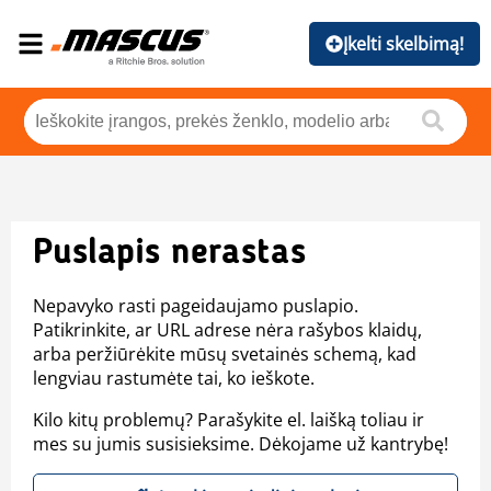
Įkelti skelbimą!
Puslapis nerastas
Nepavyko rasti pageidaujamo puslapio.
Patikrinkite, ar URL adrese nėra rašybos klaidų,
arba peržiūrėkite mūsų svetainės schemą, kad
lengviau rastumėte tai, ko ieškote.
Kilo kitų problemų? Parašykite el. laišką toliau ir
mes su jumis susisieksime. Dėkojame už kantrybę!