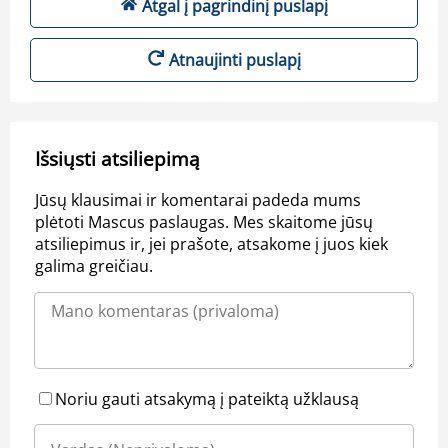
Atgal į pagrindinį puslapį
Atnaujinti puslapį
Išsiųsti atsiliepimą
Jūsų klausimai ir komentarai padeda mums
plėtoti Mascus paslaugas. Mes skaitome jūsų
atsiliepimus ir, jei prašote, atsakome į juos kiek
galima greičiau.
Noriu gauti atsakymą į pateiktą užklausą