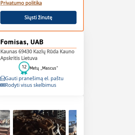
Privatumo politika
Siųsti žinutę
Fomisas, UAB
Kaunas 69430 Kazlų Rūda Kauno
Apskritis Lietuva
12
Metų „Mascus“
Gauti pranešimą el. paštu
Rodyti visus skelbimus