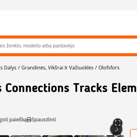
s Dalys
Grandinės, Vikšrai Ir Važiuoklės
Olofsfors
s Connections Tracks Elem
goti paiešką
Spausdinti
8