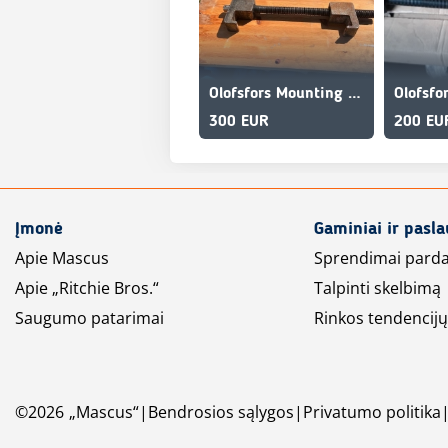
Olofsfors Mounting tool ECO
300 EUR
200 EU
Įmonė
Gaminiai ir pasl
Apie Mascus
Sprendimai pard
Apie „Ritchie Bros.“
Talpinti skelbimą
Saugumo patarimai
Rinkos tendencijų
©
2026
„Mascus“
Bendrosios sąlygos
Privatumo politika