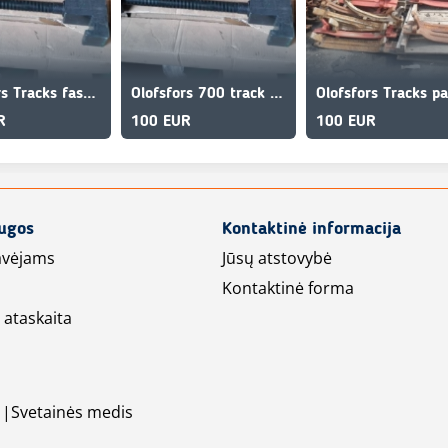
Olofsfors Tracks fastening key Clark Olofsfors
Olofsfors 700 track elements Clark Olofsfors parts
R
100 EUR
100 EUR
augos
Kontaktinė informacija
avėjams
Jūsų atstovybė
Kontaktinė forma
 ataskaita
Svetainės medis