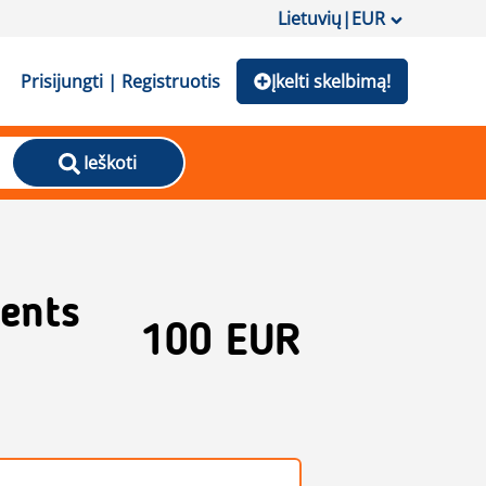
Lietuvių
|
EUR
Prisijungti | Registruotis
Įkelti skelbimą!
Ieškoti
ents
100 EUR