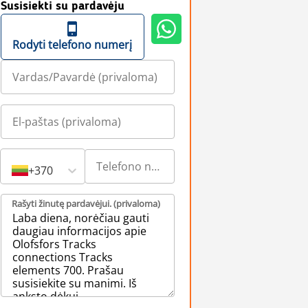
Susisiekti su pardavėju
Rodyti telefono numerį
+370
Rašyti žinutę pardavėjui. (privaloma)