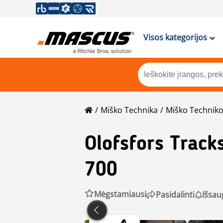
Visos kategorijos
Miško Technika
Miško Techniko
Olofsfors
Track
700
Mėgstamiausi
Pasidalinti
Išsau