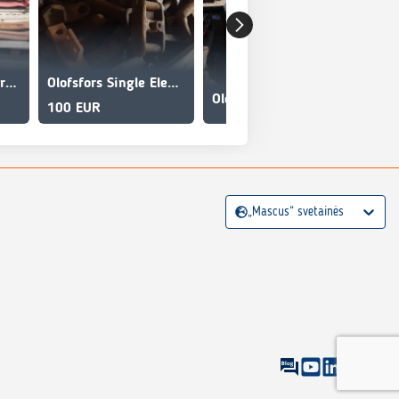
Olofsfors Tracks parts 800 Single elements
Olofsfors Single Elements Forestry tracks
Olofsfors Eco-Baltic
100 EUR
„Mascus“ svetainės