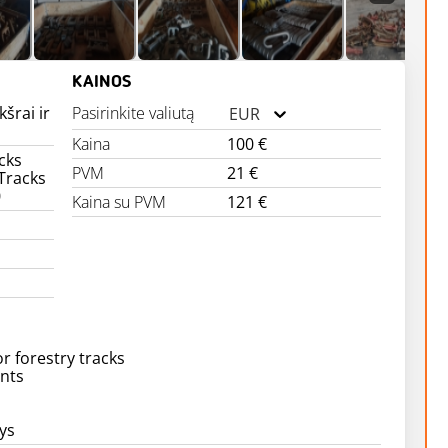
KAINOS
kšrai ir
Pasirinkite valiutą
EUR
Kaina
100 €
cks
PVM
21 €
Tracks
0
Kaina su PVM
121 €
or forestry tracks
nts
ys