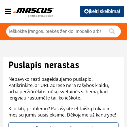
Įkelti skelbimą!
Puslapis nerastas
Nepavyko rasti pageidaujamo puslapio.
Patikrinkite, ar URL adrese nėra rašybos klaidų,
arba peržiūrėkite mūsų svetainės schemą, kad
lengviau rastumėte tai, ko ieškote.
Kilo kitų problemų? Parašykite el. laišką toliau ir
mes su jumis susisieksime. Dėkojame už kantrybę!