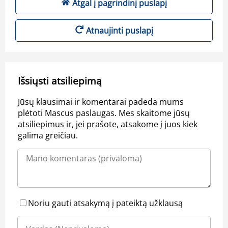
Atgal į pagrindinį puslapį
Atnaujinti puslapį
Išsiųsti atsiliepimą
Jūsų klausimai ir komentarai padeda mums
plėtoti Mascus paslaugas. Mes skaitome jūsų
atsiliepimus ir, jei prašote, atsakome į juos kiek
galima greičiau.
Noriu gauti atsakymą į pateiktą užklausą