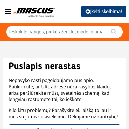
Įkelti skelbimą!
Puslapis nerastas
Nepavyko rasti pageidaujamo puslapio.
Patikrinkite, ar URL adrese nėra rašybos klaidų,
arba peržiūrėkite mūsų svetainės schemą, kad
lengviau rastumėte tai, ko ieškote.
Kilo kitų problemų? Parašykite el. laišką toliau ir
mes su jumis susisieksime. Dėkojame už kantrybę!