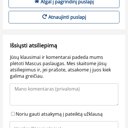
Atgal į pagrindinį puslapį
Atnaujinti puslapį
Išsiųsti atsiliepimą
Jūsų klausimai ir komentarai padeda mums
plėtoti Mascus paslaugas. Mes skaitome jūsų
atsiliepimus ir, jei prašote, atsakome į juos kiek
galima greičiau.
Noriu gauti atsakymą į pateiktą užklausą